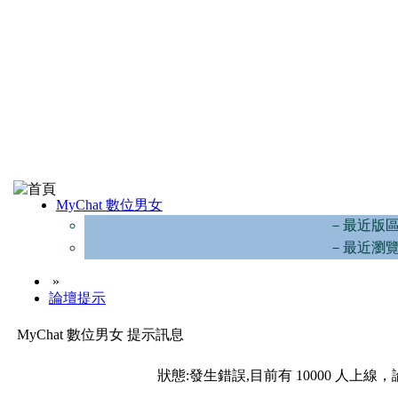
MyChat 數位男女
－最近版
－最近瀏
»
論壇提示
MyChat 數位男女 提示訊息
狀態:發生錯誤,目前有 10000 人上線