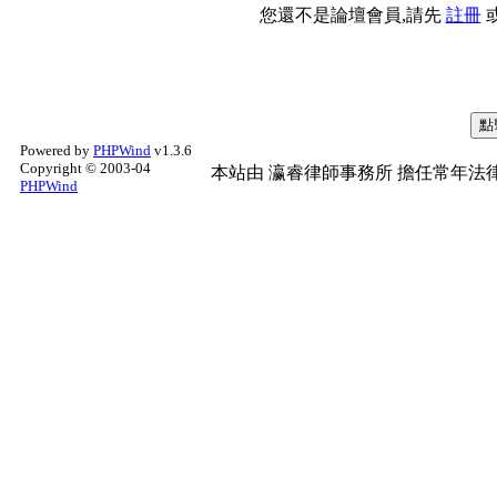
您還不是論壇會員,請先
註冊
Powered by
PHPWind
v1.3.6
Copyright © 2003-04
本站由
瀛睿律師事務所
擔任常年法律
PHPWind