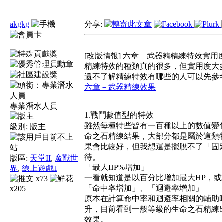
akgkg
分享:
[改版情報] 六章－武器精精練特效實用
精練特效的種類真的很多，但實用度大
還不了解精練特效有哪些的人可以先參
六章－武器精練效果
專業潛水人員
1.戰鬥數值型的特效
雖然每種特些皆有一百種以上的數值變
級別:
版主
命之石精練結果，大部分都是屬於這類
果會比較好，但我想還是擺脫不了「固
待。
版區:
天堂II
,
魔獸世
「最大HP%增加」
界
,
線上遊戲1
一看就知道是以百分比增加最大HP，
x73
「命中率增加」、「迴避率增加」
x205
原本在計算命中率和迴避率相關的輔助
升，目前看到一般等級的生命之石精練
效果。