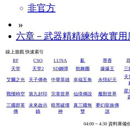
非官方
»
六章－武器精精練特效實用
線上遊戲 快速索引
RF
CSO
LUNA
亂
墨香
天堂
天堂2
SD鋼彈
勁舞團
爆爆王
三
天
艾爾之光
天子傳奇
中華英雄
幸福五角
永恆紀元
星
戰慄時空
第九封印
完美世界
仙境傳說
魔獸世界
三國群英
未來啟示
暗黑破壞
真三國無
夢幻龍族傳
傳
錄
神
雙
說
04:00 ~ 4:30 