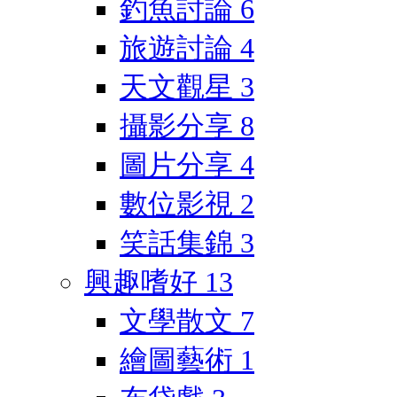
釣魚討論
6
旅遊討論
4
天文觀星
3
攝影分享
8
圖片分享
4
數位影視
2
笑話集錦
3
興趣嗜好
13
文學散文
7
繪圖藝術
1