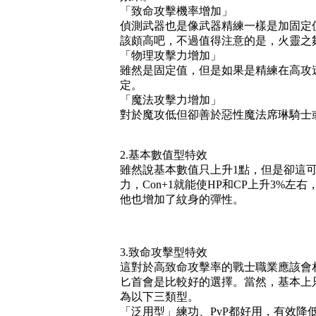
「致命攻擊機率增加」
偵測武器也是像武器精練一樣是加固定
該頗高吧，不過值得注意的是，火靈之
「物理攻擊力增加」
雖然是固定值，但是如果是精練在高攻
定。
「魔法攻擊力增加」
對於魔攻低但卻善於惡性魔法席琳騎士
2.基本數值型特效
雖然說基本數值只上升1點，但是卻這可以
力，Con+1就能使HP和CP上升3%左右
他也增加了紋身的彈性。
3.致命攻擊型特效
這對於高致命攻擊率的戰士職業應該會
匕首會是比較好的選擇。當然，基本上
為以下三類型。
「泛用型」練功、PvP都好用，有效降