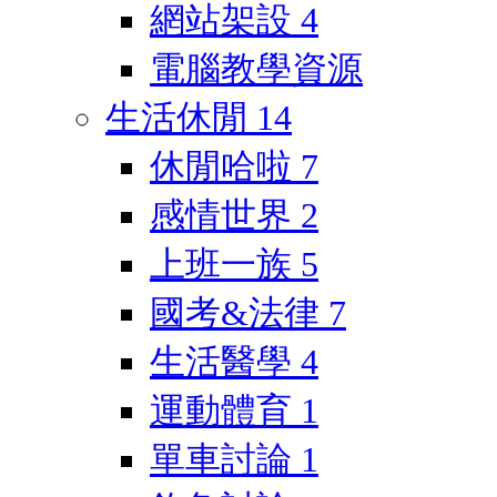
網站架設
4
電腦教學資源
生活休閒
14
休閒哈啦
7
感情世界
2
上班一族
5
國考&法律
7
生活醫學
4
運動體育
1
單車討論
1