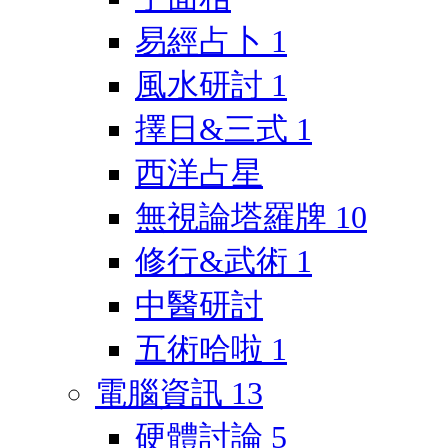
易經占卜
1
風水研討
1
擇日&三式
1
西洋占星
無視論塔羅牌
10
修行&武術
1
中醫研討
五術哈啦
1
電腦資訊
13
硬體討論
5