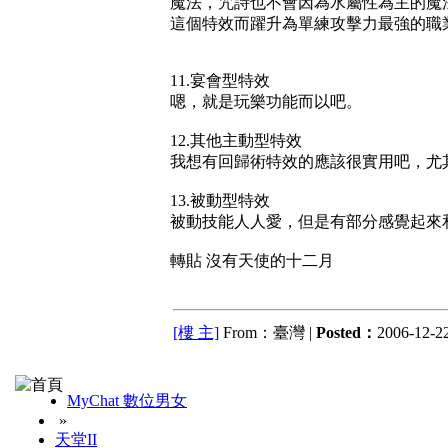
魔法，咒詩也不會因為水屬性為主的魔
這個特效而躍升為單練攻擊力最強的職
11.宴會型特效
嗯，就是玩樂功能而以吧。
12.其他主動型特效
我想有回歸術特效的應該很實用吧，尤
13.被動型特效
被動技能人人愛，但是有部分感覺起來
轉貼 沒有天使的十二月
[樓 主]
From：臺灣 |
Posted：
2006-12-22
MyChat 數位男女
»
天堂II