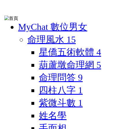
MyChat 數位男女
命理風水
15
星僑五術軟體
4
葫蘆墩命理網
5
命理問答
9
四柱八字
1
紫微斗數
1
姓名學
手面相