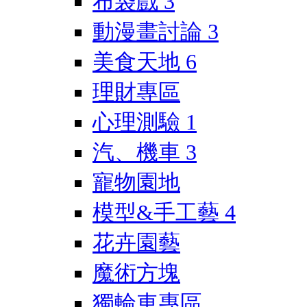
布袋戲
3
動漫畫討論
3
美食天地
6
理財專區
心理測驗
1
汽、機車
3
寵物園地
模型&手工藝
4
花卉園藝
魔術方塊
獨輪車專區