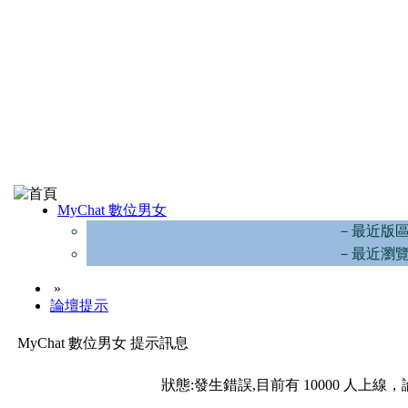
MyChat 數位男女
－最近版
－最近瀏
»
論壇提示
MyChat 數位男女 提示訊息
狀態:發生錯誤,目前有 10000 人上線