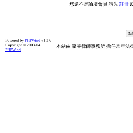
您還不是論壇會員,請先
註冊
Powered by
PHPWind
v1.3.6
Copyright © 2003-04
本站由
瀛睿律師事務所
擔任常年法律
PHPWind