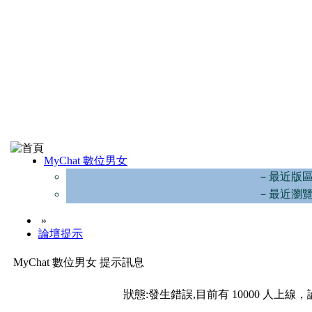
MyChat 數位男女
－最近版
－最近瀏
»
論壇提示
MyChat 數位男女 提示訊息
狀態:發生錯誤,目前有 10000 人上線