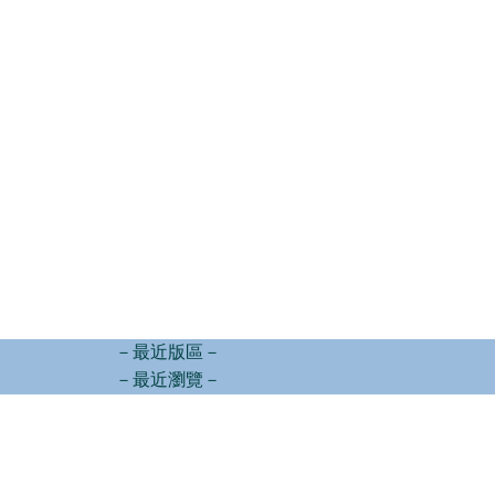
－最近版區－
－最近瀏覽－