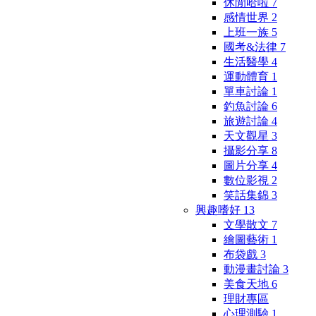
休閒哈啦
7
感情世界
2
上班一族
5
國考&法律
7
生活醫學
4
運動體育
1
單車討論
1
釣魚討論
6
旅遊討論
4
天文觀星
3
攝影分享
8
圖片分享
4
數位影視
2
笑話集錦
3
興趣嗜好
13
文學散文
7
繪圖藝術
1
布袋戲
3
動漫畫討論
3
美食天地
6
理財專區
心理測驗
1