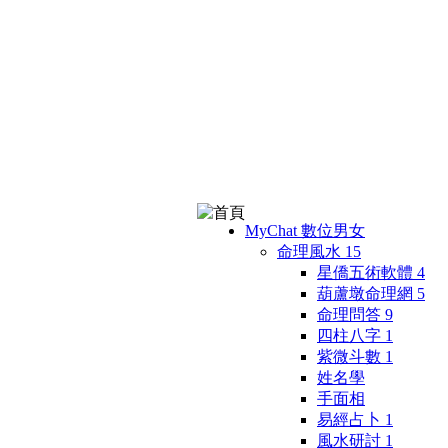
MyChat 數位男女
命理風水
15
星僑五術軟體
4
葫蘆墩命理網
5
命理問答
9
四柱八字
1
紫微斗數
1
姓名學
手面相
易經占卜
1
風水研討
1