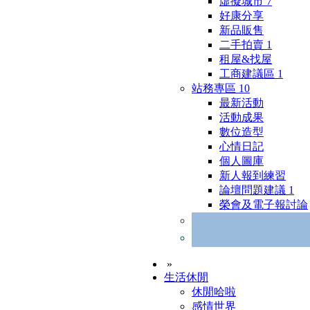
虛擬城市
7
好康分享
新品販售
二手拍賣
1
租屋&找屋
工商建議區
1
站務專區
10
最新活動
活動成果
數位造型
心情日記
個人圖庫
新人報到練習
論壇問題建議
1
榮會及電子報討論
»
生活休閒
休閒哈啦
感情世界