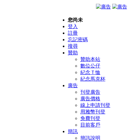
您尚未
登入
註冊
忘記密碼
搜尋
贊助
贊助本站
數位公仔
紀念Ｔ恤
紀念馬克杯
廣告
刊登廣告
廣告價格
線上申請刊登
用雅幣刊登
免費刊登
目前客戶
簡訊
簡訊說明