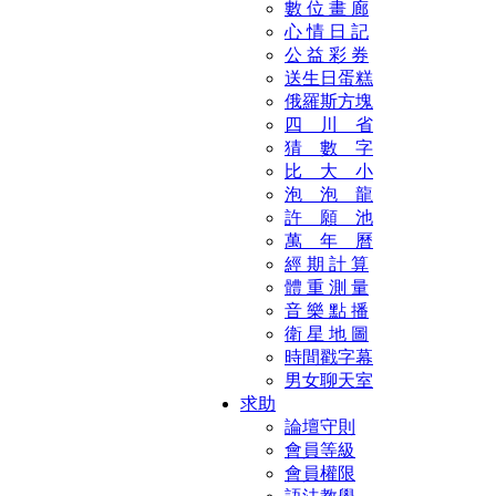
數 位 畫 廊
心 情 日 記
公 益 彩 券
送生日蛋糕
俄羅斯方塊
四 川 省
猜 數 字
比 大 小
泡 泡 龍
許 願 池
萬 年 曆
經 期 計 算
體 重 測 量
音 樂 點 播
衛 星 地 圖
時間戳字幕
男女聊天室
求助
論壇守則
會員等級
會員權限