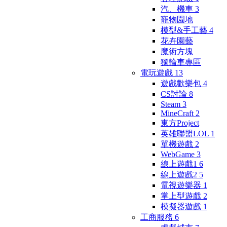
汽、機車
3
寵物園地
模型&手工藝
4
花卉園藝
魔術方塊
獨輪車專區
電玩遊戲
13
遊戲歡樂包
4
CS討論
8
Steam
3
MineCraft
2
東方Project
英雄聯盟LOL
1
單機遊戲
2
WebGame
3
線上遊戲1
6
線上遊戲2
5
電視遊樂器
1
掌上型遊戲
2
模擬器遊戲
1
工商服務
6