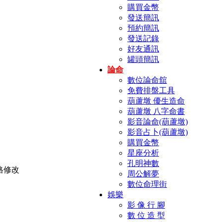
購買金幣
發送簡訊
預約簡訊
發送記錄
好友通訊
罐頭簡訊
論命
數位論命舘
免費排盤工具
葫蘆墩 優生造命
葫蘆墩 八字命書
影音論命(葫蘆墩)
影音占卜(葫蘆墩)
購買金幣
星座分析
孔明神數
周公解夢
數位命理街
娛樂
影 像 行 腳
數 位 造 型