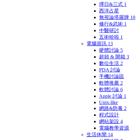
擇日&三式
1
西洋占星
無視論塔羅牌
10
修行&武術
1
中醫研討
五術哈啦
1
電腦資訊
13
硬體討論
5
超頻 & 開箱
3
數位生活
2
PDA 討論
手機討論區
軟體推薦
2
軟體討論
6
Apple 討論
1
Unix-like
網路&防毒
2
程式設計
網站架設
4
電腦教學資源
生活休閒
14