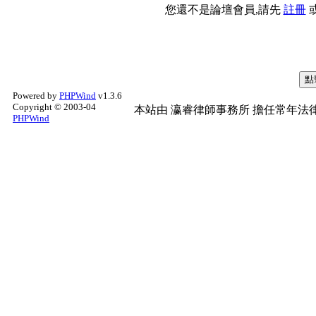
您還不是論壇會員,請先
註冊
Powered by
PHPWind
v1.3.6
Copyright © 2003-04
本站由
瀛睿律師事務所
擔任常年法律
PHPWind