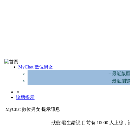
MyChat 數位男女
－最近版
－最近瀏
»
論壇提示
MyChat 數位男女 提示訊息
狀態:發生錯誤,目前有 10000 人上線