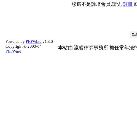
您還不是論壇會員,請先
註冊
Powered by
PHPWind
v1.3.6
Copyright © 2003-04
本站由
瀛睿律師事務所
擔任常年法律
PHPWind