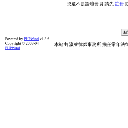
您還不是論壇會員,請先
註冊
Powered by
PHPWind
v1.3.6
Copyright © 2003-04
本站由
瀛睿律師事務所
擔任常年法律
PHPWind