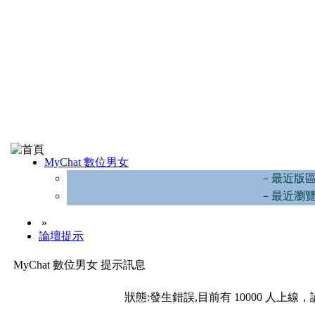
MyChat 數位男女
－最近版
－最近瀏
»
論壇提示
MyChat 數位男女 提示訊息
狀態:發生錯誤,目前有 10000 人上線