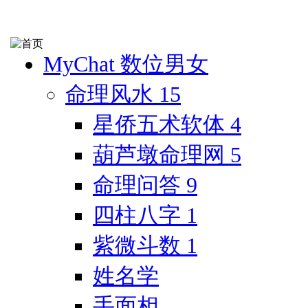
MyChat 数位男女
命理风水
15
星侨五术软体
4
葫芦墩命理网
5
命理问答
9
四柱八字
1
紫微斗数
1
姓名学
手面相