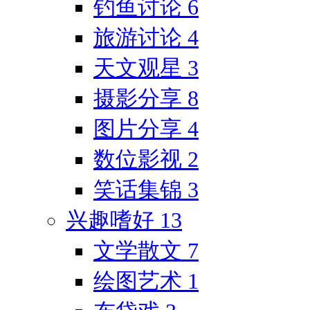
钓鱼讨论
6
旅游讨论
4
天文观星
3
摄影分享
8
图片分享
4
数位影视
2
笑话集锦
3
兴趣嗜好
13
文学散文
7
绘图艺术
1