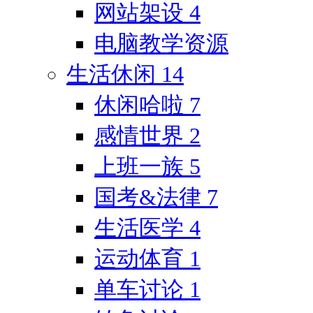
网站架设
4
电脑教学资源
生活休闲
14
休闲哈啦
7
感情世界
2
上班一族
5
国考&法律
7
生活医学
4
运动体育
1
单车讨论
1