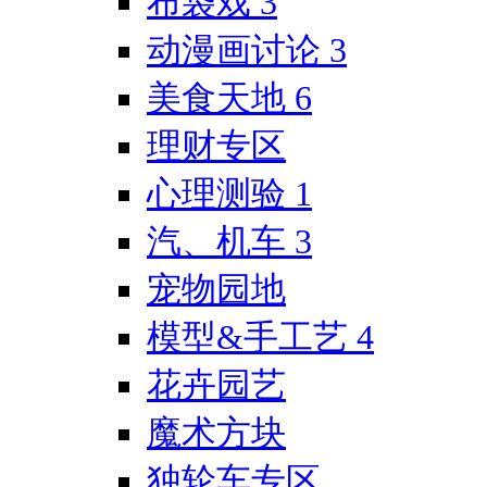
布袋戏
3
动漫画讨论
3
美食天地
6
理财专区
心理测验
1
汽、机车
3
宠物园地
模型&手工艺
4
花卉园艺
魔术方块
独轮车专区