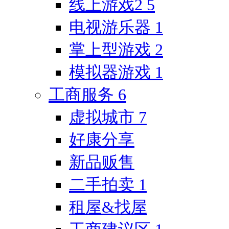
线上游戏2
5
电视游乐器
1
掌上型游戏
2
模拟器游戏
1
工商服务
6
虚拟城市
7
好康分享
新品贩售
二手拍卖
1
租屋&找屋