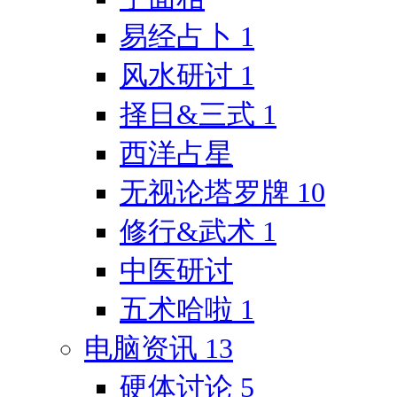
易经占卜
1
风水研讨
1
择日&三式
1
西洋占星
无视论塔罗牌
10
修行&武术
1
中医研讨
五术哈啦
1
电脑资讯
13
硬体讨论
5