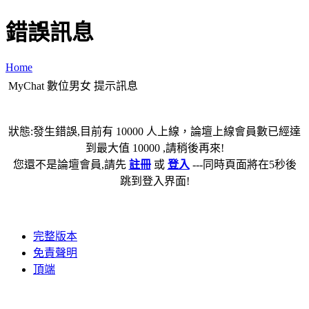
錯誤訊息
Home
MyChat 數位男女 提示訊息
狀態:發生錯誤,目前有 10000 人上線，論壇上線會員數已經達
到最大值 10000 ,請稍後再來!
您還不是論壇會員,請先
註冊
或
登入
---同時頁面將在5秒後
跳到登入界面!
完整版本
免責聲明
頂端