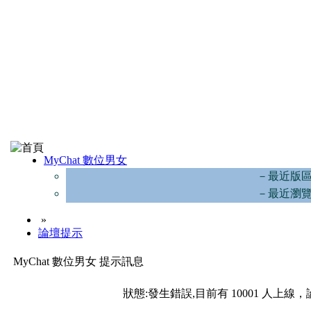
MyChat 數位男女
－最近版
－最近瀏
»
論壇提示
MyChat 數位男女 提示訊息
狀態:發生錯誤,目前有 10001 人上線