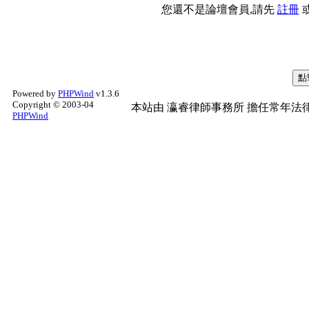
您還不是論壇會員,請先
註冊
Powered by
PHPWind
v1.3.6
Copyright © 2003-04
本站由
瀛睿律師事務所
擔任常年法律
PHPWind