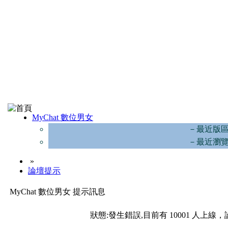
MyChat 數位男女
－最近版
－最近瀏
»
論壇提示
MyChat 數位男女 提示訊息
狀態:發生錯誤,目前有 10001 人上線