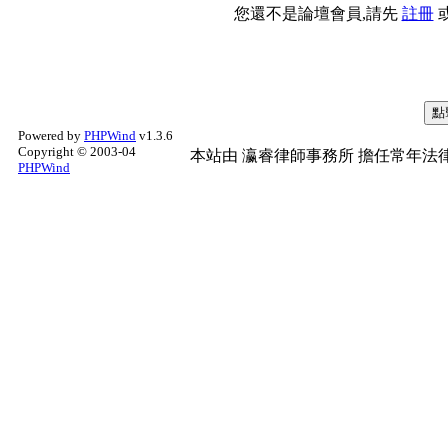
您還不是論壇會員,請先
註冊
Powered by
PHPWind
v1.3.6
Copyright © 2003-04
本站由
瀛睿律師事務所
擔任常年法律
PHPWind