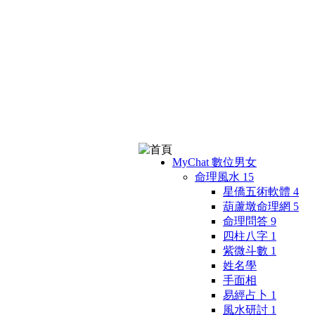
MyChat 數位男女
命理風水
15
星僑五術軟體
4
葫蘆墩命理網
5
命理問答
9
四柱八字
1
紫微斗數
1
姓名學
手面相
易經占卜
1
風水研討
1