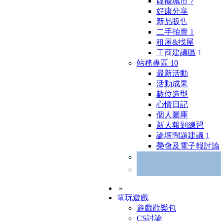
虛擬城市
7
好康分享
新品販售
二手拍賣
1
租屋&找屋
工商建議區
1
站務專區
10
最新活動
活動成果
數位造型
心情日記
個人圖庫
新人報到練習
論壇問題建議
1
榮會及電子報討論
»
電玩遊戲
遊戲歡樂包
CS討論