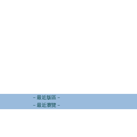
－最近版區－
－最近瀏覽－