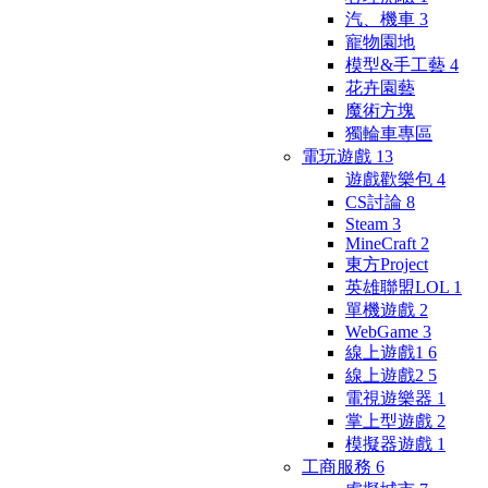
汽、機車
3
寵物園地
模型&手工藝
4
花卉園藝
魔術方塊
獨輪車專區
電玩遊戲
13
遊戲歡樂包
4
CS討論
8
Steam
3
MineCraft
2
東方Project
英雄聯盟LOL
1
單機遊戲
2
WebGame
3
線上遊戲1
6
線上遊戲2
5
電視遊樂器
1
掌上型遊戲
2
模擬器遊戲
1
工商服務
6