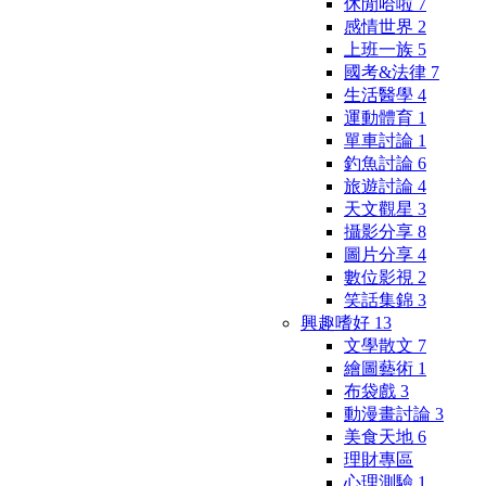
休閒哈啦
7
感情世界
2
上班一族
5
國考&法律
7
生活醫學
4
運動體育
1
單車討論
1
釣魚討論
6
旅遊討論
4
天文觀星
3
攝影分享
8
圖片分享
4
數位影視
2
笑話集錦
3
興趣嗜好
13
文學散文
7
繪圖藝術
1
布袋戲
3
動漫畫討論
3
美食天地
6
理財專區
心理測驗
1