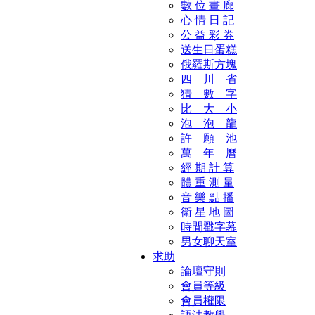
數 位 畫 廊
心 情 日 記
公 益 彩 券
送生日蛋糕
俄羅斯方塊
四 川 省
猜 數 字
比 大 小
泡 泡 龍
許 願 池
萬 年 曆
經 期 計 算
體 重 測 量
音 樂 點 播
衛 星 地 圖
時間戳字幕
男女聊天室
求助
論壇守則
會員等級
會員權限