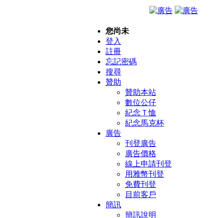
您尚未
登入
註冊
忘記密碼
搜尋
贊助
贊助本站
數位公仔
紀念Ｔ恤
紀念馬克杯
廣告
刊登廣告
廣告價格
線上申請刊登
用雅幣刊登
免費刊登
目前客戶
簡訊
簡訊說明