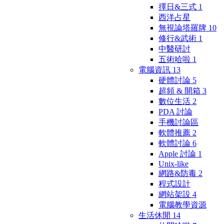
擇日&三式
1
西洋占星
無視論塔羅牌
10
修行&武術
1
中醫研討
五術哈啦
1
電腦資訊
13
硬體討論
5
超頻 & 開箱
3
數位生活
2
PDA 討論
手機討論區
軟體推薦
2
軟體討論
6
Apple 討論
1
Unix-like
網路&防毒
2
程式設計
網站架設
4
電腦教學資源
生活休閒
14