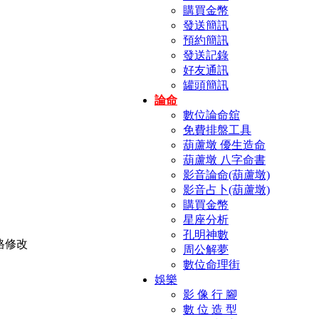
購買金幣
發送簡訊
預約簡訊
發送記錄
好友通訊
罐頭簡訊
論命
數位論命舘
免費排盤工具
葫蘆墩 優生造命
葫蘆墩 八字命書
影音論命(葫蘆墩)
影音占卜(葫蘆墩)
購買金幣
星座分析
孔明神數
周公解夢
數位命理街
娛樂
影 像 行 腳
數 位 造 型