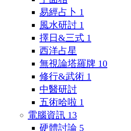
易經占卜
1
風水研討
1
擇日&三式
1
西洋占星
無視論塔羅牌
10
修行&武術
1
中醫研討
五術哈啦
1
電腦資訊
13
硬體討論
5