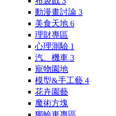
布袋戲
3
動漫畫討論
3
美食天地
6
理財專區
心理測驗
1
汽、機車
3
寵物園地
模型&手工藝
4
花卉園藝
魔術方塊
獨輪車專區