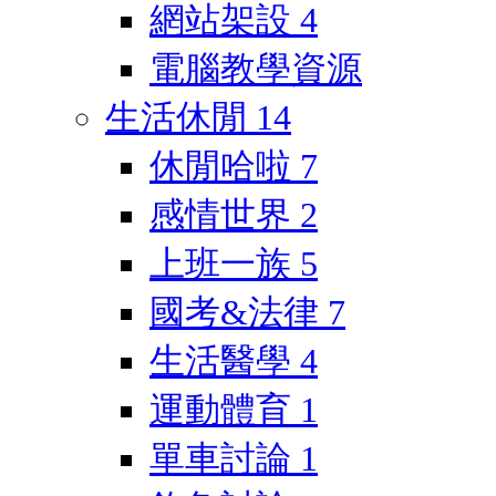
網站架設
4
電腦教學資源
生活休閒
14
休閒哈啦
7
感情世界
2
上班一族
5
國考&法律
7
生活醫學
4
運動體育
1
單車討論
1