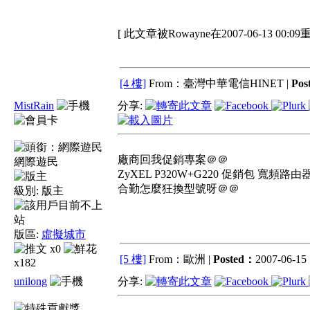
[ 此文章被Rowayne在2007-06-13 00:0
[4 樓]
From：臺灣中華電信HINET |
Pos
MistRain
分享:
廠商回我促銷專案＠＠
網際遊民
ZyXEL P320W+G220 促銷包 
合勤怎麼狂換型號呀＠＠
級別:
版主
版區:
虛擬城市
x0
[5 樓]
From：歐洲 |
Posted：
2007-06-15 
x182
unilong
分享: