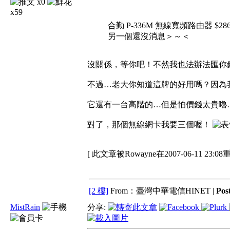
x0
x59
合勤 P-336M 無線寬頻路由器 $286
另一個還沒消息＞～＜
沒關係，等你吧！不然我也法辦法匯你
不過…老大你知道這牌的好用嗎？因為
它還有一台高階的…但是怕價錢太貴嚕
對了，那個無線網卡我要三個喔！
[ 此文章被Rowayne在2007-06-11 23:0
[2 樓]
From：臺灣中華電信HINET |
Pos
MistRain
分享: