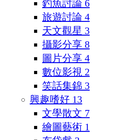
釣魚討論
6
旅遊討論
4
天文觀星
3
攝影分享
8
圖片分享
4
數位影視
2
笑話集錦
3
興趣嗜好
13
文學散文
7
繪圖藝術
1