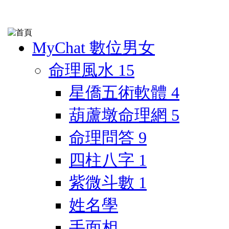
MyChat 數位男女
命理風水
15
星僑五術軟體
4
葫蘆墩命理網
5
命理問答
9
四柱八字
1
紫微斗數
1
姓名學
手面相