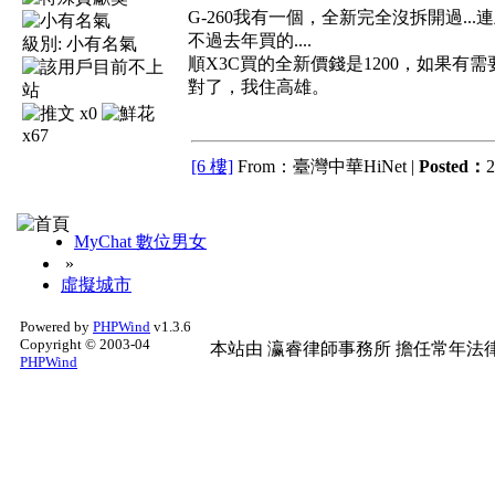
G-260我有一個，全新完全沒拆開過..
不過去年買的....
級別:
小有名氣
順X3C買的全新價錢是1200，如果有需
對了，我住高雄。
x0
x67
[6 樓]
From：臺灣中華HiNet |
Posted：
2
MyChat 數位男女
»
虛擬城市
Powered by
PHPWind
v1.3.6
Copyright © 2003-04
本站由
瀛睿律師事務所
擔任常年法律
PHPWind