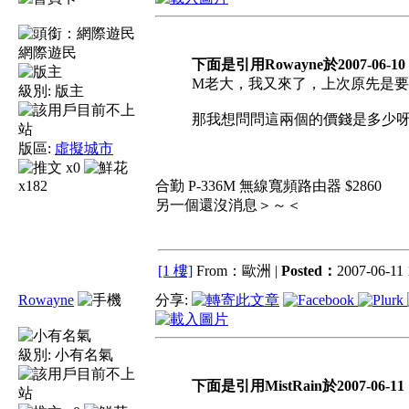
網際遊民
下面是引用Rowayne於2007-06-10 0
M老大，我又來了，上次原先是要
級別:
版主
那我想問問這兩個的價錢是多少
版區:
虛擬城市
x0
x182
合勤 P-336M 無線寬頻路由器 $2860
另一個還沒消息＞～＜
[1 樓]
From：歐洲 |
Posted：
2007-06-11 
Rowayne
分享:
級別:
小有名氣
下面是引用MistRain於2007-06-11 