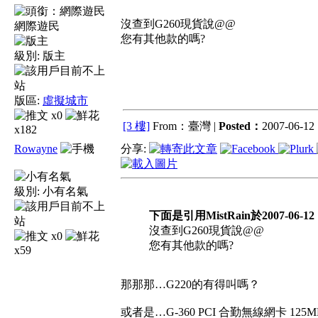
沒查到G260現貨說@@
網際遊民
您有其他款的嗎?
級別:
版主
版區:
虛擬城市
x0
[3 樓]
From：臺灣 |
Posted：
2007-06-12 
x182
Rowayne
分享:
級別:
小有名氣
下面是引用MistRain於2007-06-12 
沒查到G260現貨說@@
x0
您有其他款的嗎?
x59
那那那…G220的有得叫嗎？
或者是…G-360 PCI 合勤無線網卡 125