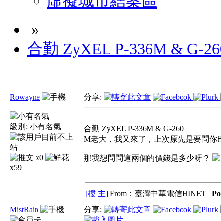
虛擬城市結案區
»
合勤 ZyXEL P-336M & G-26
Rowayne
分享:
級別:
小有名氣
合勤 ZyXEL P-336M & G-260
M老大，我又來了，上次原先是要問你
x0
那我想問問這兩個的價錢是多少呀？
x59
[樓 主]
From：臺灣中華電信HINET |
Po
MistRain
分享: