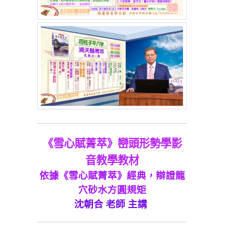
《雪心賦菁萃》巒頭形勢學影
音教學教材
依據《雪心賦菁萃》經典，辯證龍
穴砂水方圓規矩
沈朝合 老師 主講