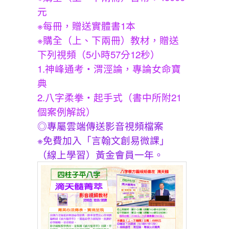
元
※每冊，贈送實體書1本
※購全（上、下兩冊）教材，贈送
下列視頻（5小時57分12秒）
1.神峰通考・渭涇論，專論女命寶
典
2.八字柔拳・起手式（書中所附21
個案例解說）
◎專屬雲端傳送影音視頻檔案
※免費加入「言翰文創易微課」
（線上學習）黃金會員一年。