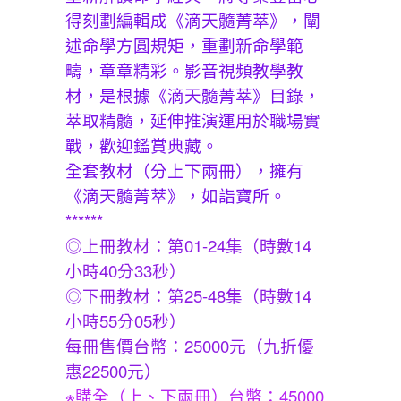
得刻劃編輯成《滴天髓菁萃》，闡
述命學方圓規矩，重劃新命學範
疇，章章精彩。影音視頻教學教
材，是根據《滴天髓菁萃》目錄，
萃取精髓，延伸推演運用於職場實
戰，歡迎鑑賞典藏。
全套教材（分上下兩冊），擁有
《滴天髓菁萃》，如詣寶所。
******
◎上冊教材：第01-24集（時數14
小時40分33秒）
◎下冊教材：第25-48集（時數14
小時55分05秒）
每冊售價台幣：25000元（九折優
惠22500元）
※購全（上、下兩冊）台幣：45000