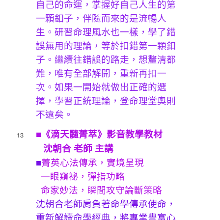
自己的命運，掌握好自己人生的第
一顆釦子，伴隨而來的是流暢人
生。研習命理風水也一樣，學了錯
誤無用的理論，等於扣錯第一顆釦
子。繼續往錯誤的路走，想釐清都
難，唯有全部解開，重新再扣一
次。如果一開始就做出正確的選
擇，學習正統理論，登命理堂奧則
不遠矣。
■《滴天髓菁萃》影音教學教材
13
沈朝合 老師 主講
■
菁英心法傳承，實境呈現
一眼窺祕，彈指功略
命家妙法，瞬間攻守論斷策略
沈朝合老師肩負著命學傳承使命，
重新解讀命學經典，將專業豐富心