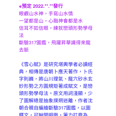
※預定 2022.**.**發行
眼觀山水神，手寫山水情
一望都是山，心融神會都是水
信耳不如信眼，練就巒頭形勢學母
法
斷驗317圖鑑，飛躍昇華識得來龍
去脈
《雪心賦》是研究堪輿學者必讀經
典，相傳是唐朝卜應天著作，卜氏
字則巍，將山川理氣、龍穴砂水玄
妙形勢之方圓規矩著成賦文，是巒
頭形勢學母法。原文用詞淺顯，少
了圖解總是抽象撲朔迷離，作者沈
朝合親自編繪斷驗317圖鑑，以圖
釋文，可瞬間明徹，筆力扛鼎為