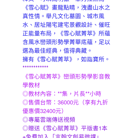
《雪心賦》畫龍點睛，洩盡山水之
真性情。舉凡文化墓園、城市風
水、居址陽宅建宅景觀設計、催旺
正能量布局，《雪心賦菁萃》所蘊
含風水巒頭形勢學菁華底蘊，足以
選為最佳經典，值得典藏。
擁有《雪心賦菁萃》，如詣寶所。
************
《雪心賦菁萃》巒頭形勢學影音教
學教材
◎教材內容：**集，片長**小時
◎售價台幣：36000元（享有九折
優惠價32400元）
◎專屬雲端傳送視頻
◎贈送《雪心賦菁萃》平版書1本
※免費加入「言翰文創易微課」