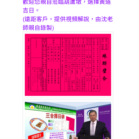
歡迎您親自蒞臨葫蘆墩，選擇黃道
吉日。
(遠距客戶，提供視頻解說，由沈老
師親自錄製)