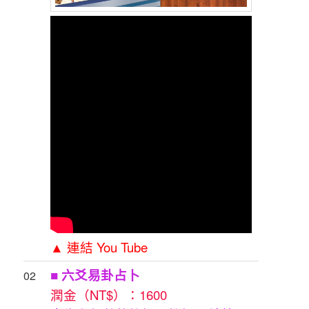
▲ 連結 You Tube
■ 六爻易卦占卜
02
潤金（NT$）：1600