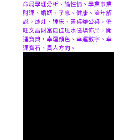
命局學理分析、論性情、學業事業
財運、婚姻、子息、健康、流年解
說。爐灶、睡床、書桌辦公桌，催
旺文昌財富最佳風水磁場佈局，開
運寶典，幸運顏色、幸運數字、幸
運寶石、貴人方向。