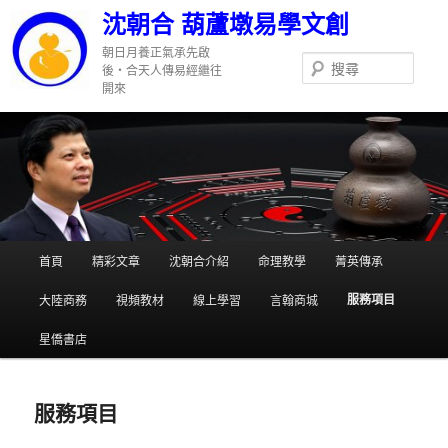
跳
沈朝合 葫蘆墩易學文創
至
主
朝日月養正氣承先啟
搜
要
後‧合天人傳易經繼往
尋
開來
內
容
主
首頁
精彩文章
沈朝合介紹
命理教學
菁英傳承
要
選
服務項目
大陸商務
視頻教材
線上學習
言翰商城
單
星僑書店
服務項目