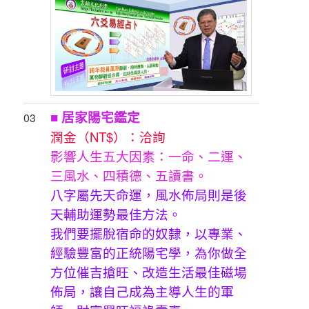
■ 居家陽宅鑑定
03
潤金（NT$）：洽詢
影響人生五大因素：一命、二運、
三風水、四積德、五讀書。
八字屬先天命運，風水佈局則是後
天輔助運勢最佳方法。
我們要擺脫宿命的奴隸，以專業、
經驗豐富的正統陽宅學，為你做全
方位催吉搶旺、改造生活最佳磁場
佈局，讓自己成為主導人生的軍