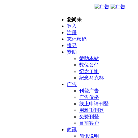
您尚未
登入
注册
忘记密码
搜寻
赞助
赞助本站
数位公仔
纪念Ｔ恤
纪念马克杯
广告
刊登广告
广告价格
线上申请刊登
用雅币刊登
免费刊登
目前客户
简讯
简讯说明