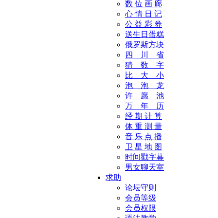
数 位 画 廊
心 情 日 记
公 益 彩 券
送生日蛋糕
俄罗斯方块
四 川 省
猜 数 字
比 大 小
泡 泡 龙
许 愿 池
万 年 历
经 期 计 算
体 重 测 量
音 乐 点 播
卫 星 地 图
时间戳字幕
男女聊天室
求助
论坛守则
会员等级
会员权限