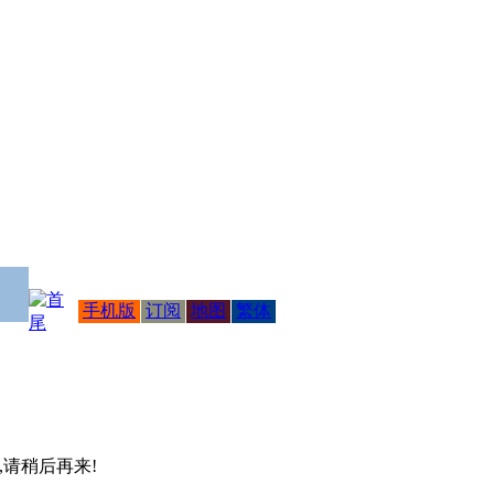
手机版
订阅
地图
繁体
 ,请稍后再来!