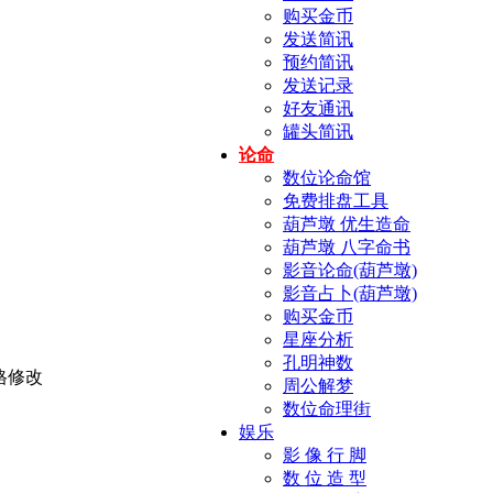
购买金币
发送简讯
预约简讯
发送记录
好友通讯
罐头简讯
论命
数位论命馆
免费排盘工具
葫芦墩 优生造命
葫芦墩 八字命书
影音论命(葫芦墩)
影音占卜(葫芦墩)
购买金币
星座分析
孔明神数
周公解梦
数位命理街
娱乐
影 像 行 脚
数 位 造 型