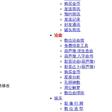
购买金币
发送简讯
预约简讯
发送记录
好友通讯
罐头简讯
论命
数位论命馆
免费排盘工具
葫芦墩 优生造命
葫芦墩 八字命书
影音论命(葫芦墩)
影音占卜(葫芦墩)
购买金币
星座分析
孔明神数
周公解梦
数位命理街
娱乐
影 像 行 脚
数 位 造 型