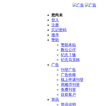
您尚未
登入
注册
忘记密码
搜寻
赞助
赞助本站
数位公仔
纪念Ｔ恤
纪念马克杯
广告
刊登广告
广告价格
线上申请刊登
用雅币刊登
免费刊登
目前客户
简讯
简讯说明