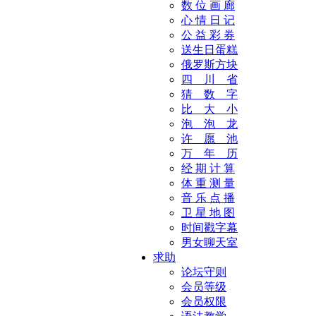
数 位 画 廊
心 情 日 记
公 益 彩 券
送生日蛋糕
俄罗斯方块
四 川 省
猜 数 字
比 大 小
泡 泡 龙
许 愿 池
万 年 历
经 期 计 算
体 重 测 量
音 乐 点 播
卫 星 地 图
时间戳字幕
男女聊天室
求助
论坛守则
会员等级
会员权限