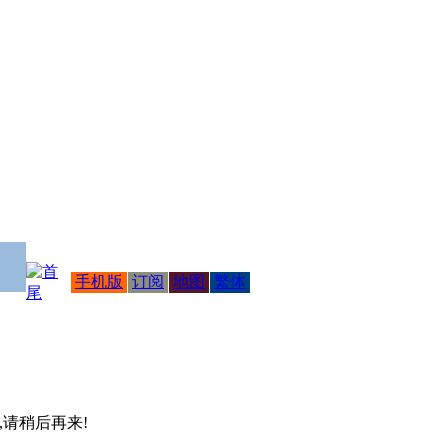
手机版
订阅
地图
繁体
 ,请稍后再来!