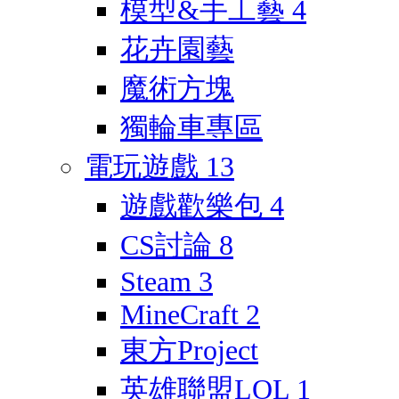
模型&手工藝
4
花卉園藝
魔術方塊
獨輪車專區
電玩遊戲
13
遊戲歡樂包
4
CS討論
8
Steam
3
MineCraft
2
東方Project
英雄聯盟LOL
1