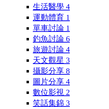
生活醫學
4
運動體育
1
單車討論
1
釣魚討論
6
旅遊討論
4
天文觀星
3
攝影分享
8
圖片分享
4
數位影視
2
笑話集錦
3