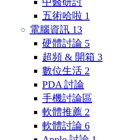
中醫研討
五術哈啦
1
電腦資訊
13
硬體討論
5
超頻 & 開箱
3
數位生活
2
PDA 討論
手機討論區
軟體推薦
2
軟體討論
6
Apple 討論
1