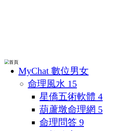
MyChat 數位男女
命理風水
15
星僑五術軟體
4
葫蘆墩命理網
5
命理問答
9