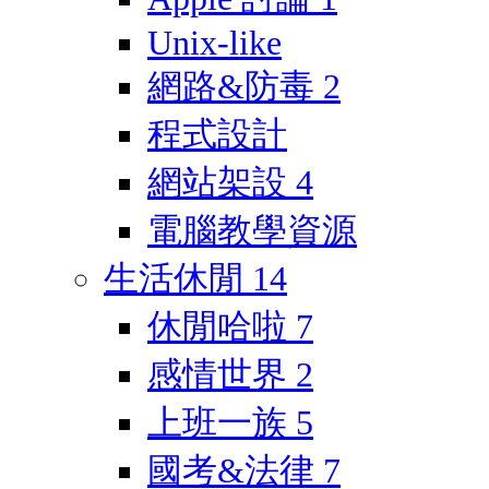
Unix-like
網路&防毒
2
程式設計
網站架設
4
電腦教學資源
生活休閒
14
休閒哈啦
7
感情世界
2
上班一族
5
國考&法律
7