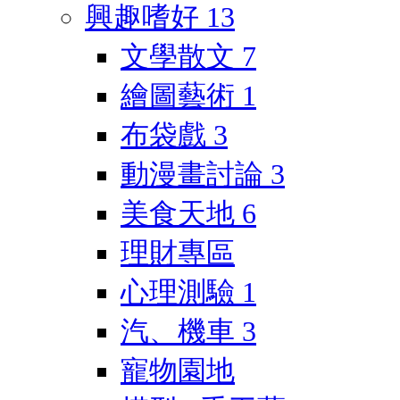
興趣嗜好
13
文學散文
7
繪圖藝術
1
布袋戲
3
動漫畫討論
3
美食天地
6
理財專區
心理測驗
1
汽、機車
3
寵物園地