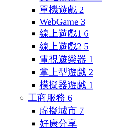
單機遊戲
2
WebGame
3
線上遊戲1
6
線上遊戲2
5
電視遊樂器
1
掌上型遊戲
2
模擬器遊戲
1
工商服務
6
虛擬城市
7
好康分享