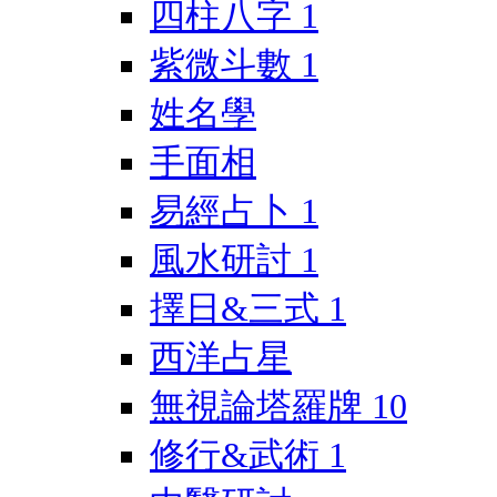
四柱八字
1
紫微斗數
1
姓名學
手面相
易經占卜
1
風水研討
1
擇日&三式
1
西洋占星
無視論塔羅牌
10
修行&武術
1