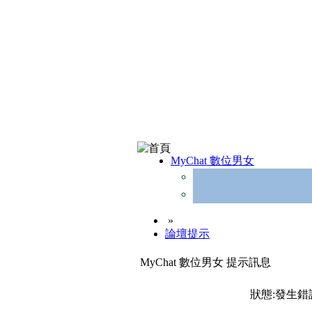
MyChat 數位男女
»
論壇提示
MyChat 數位男女 提示訊息
狀態:發生錯誤