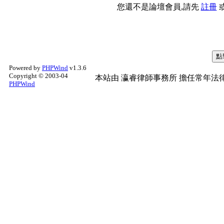
您還不是論壇會員,請先
註冊
Powered by
PHPWind
v1.3.6
Copyright © 2003-04
本站由
瀛睿律師事務所
擔任常年法律
PHPWind