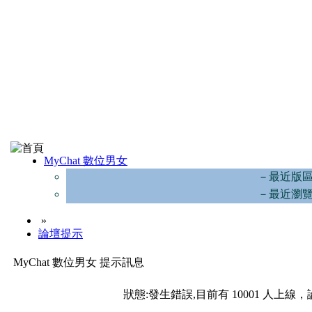
MyChat 數位男女
－最近版
－最近瀏
»
論壇提示
MyChat 數位男女 提示訊息
狀態:發生錯誤,目前有 10001 人上線