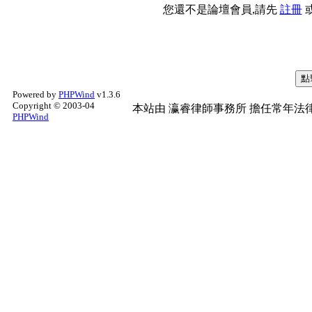
您還不是論壇會員,請先
註冊
Powered by
PHPWind
v1.3.6
Copyright © 2003-04
本站由
瀛睿律師事務所
擔任常年法律
PHPWind