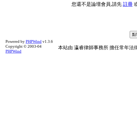
您還不是論壇會員,請先
註冊
Powered by
PHPWind
v1.3.6
Copyright © 2003-04
本站由
瀛睿律師事務所
擔任常年法律
PHPWind