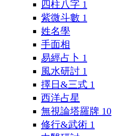
四柱八字
1
紫微斗數
1
姓名學
手面相
易經占卜
1
風水研討
1
擇日&三式
1
西洋占星
無視論塔羅牌
10
修行&武術
1