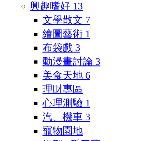
興趣嗜好
13
文學散文
7
繪圖藝術
1
布袋戲
3
動漫畫討論
3
美食天地
6
理財專區
心理測驗
1
汽、機車
3
寵物園地