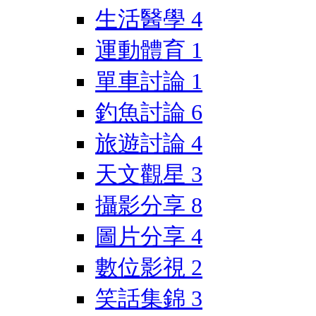
生活醫學
4
運動體育
1
單車討論
1
釣魚討論
6
旅遊討論
4
天文觀星
3
攝影分享
8
圖片分享
4
數位影視
2
笑話集錦
3