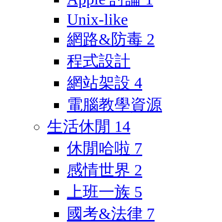
Unix-like
網路&防毒
2
程式設計
網站架設
4
電腦教學資源
生活休閒
14
休閒哈啦
7
感情世界
2
上班一族
5
國考&法律
7