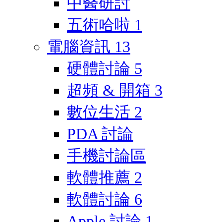
中醫研討
五術哈啦
1
電腦資訊
13
硬體討論
5
超頻 & 開箱
3
數位生活
2
PDA 討論
手機討論區
軟體推薦
2
軟體討論
6
Apple 討論
1