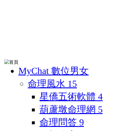
MyChat 數位男女
命理風水
15
星僑五術軟體
4
葫蘆墩命理網
5
命理問答
9