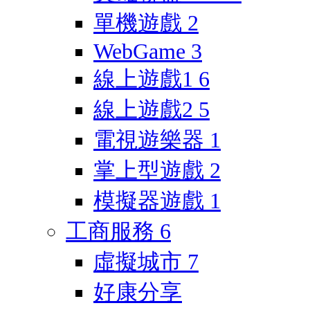
單機遊戲
2
WebGame
3
線上遊戲1
6
線上遊戲2
5
電視遊樂器
1
掌上型遊戲
2
模擬器遊戲
1
工商服務
6
虛擬城市
7
好康分享