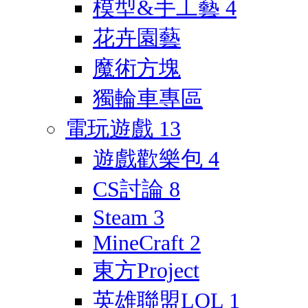
模型&手工藝
4
花卉園藝
魔術方塊
獨輪車專區
電玩遊戲
13
遊戲歡樂包
4
CS討論
8
Steam
3
MineCraft
2
東方Project
英雄聯盟LOL
1