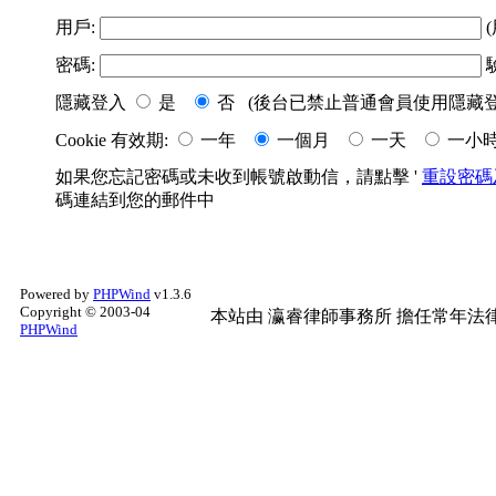
用戶:
(
密碼:
隱藏登入
是
否 (後台已禁止普通會員使用隱藏登
Cookie 有效期:
一年
一個月
一天
一小
如果您忘記密碼或未收到帳號啟動信，請點擊 '
重設密碼
碼連結到您的郵件中
Powered by
PHPWind
v1.3.6
Copyright © 2003-04
本站由
瀛睿律師事務所
擔任常年法律
PHPWind