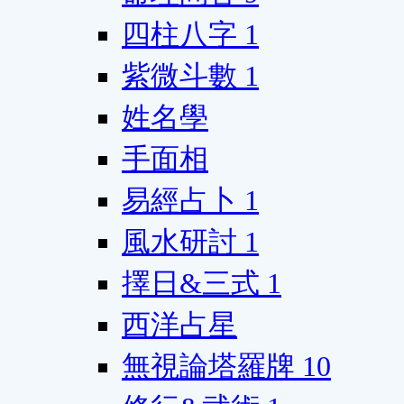
四柱八字
1
紫微斗數
1
姓名學
手面相
易經占卜
1
風水研討
1
擇日&三式
1
西洋占星
無視論塔羅牌
10