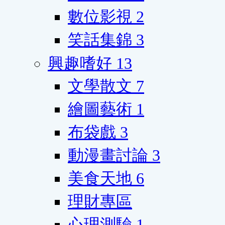
數位影視
2
笑話集錦
3
興趣嗜好
13
文學散文
7
繪圖藝術
1
布袋戲
3
動漫畫討論
3
美食天地
6
理財專區
心理測驗
1