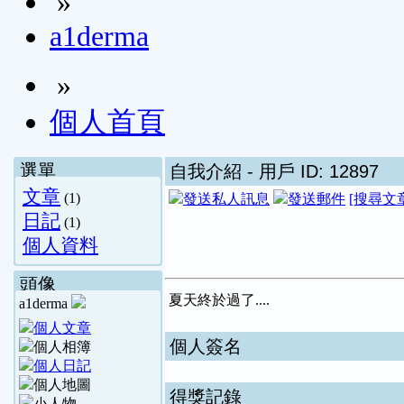
»
a1derma
»
個人首頁
選單
自我介紹
- 用戶 ID: 12897
文章
(1)
[搜尋文
日記
(1)
個人資料
頭像
夏天終於過了....
a1derma
個人簽名
得獎記錄