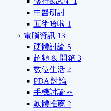
修行&武術
1
中醫研討
五術哈啦
1
電腦資訊
13
硬體討論
5
超頻 & 開箱
3
數位生活
2
PDA 討論
手機討論區
軟體推薦
2