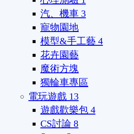
汽、機車
3
寵物園地
模型&手工藝
4
花卉園藝
魔術方塊
獨輪車專區
電玩遊戲
13
遊戲歡樂包
4
CS討論
8