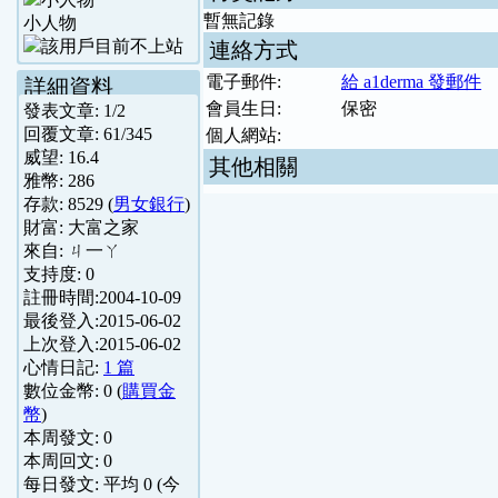
暫無記錄
小人物
連絡方式
電子郵件:
給 a1derma 發郵件
詳細資料
會員生日:
保密
發表文章:
1
/
2
回覆文章:
61
/
345
個人網站:
威望:
16.4
其他相關
雅幣:
286
存款:
8529
(
男女銀行
)
財富:
大富之家
來自:
ㄐ一ㄚ
支持度:
0
註冊時間:
2004-10-09
最後登入:
2015-06-02
上次登入:
2015-06-02
心情日記:
1 篇
數位金幣:
0
(
購買金
幣
)
本周發文:
0
本周回文:
0
每日發文: 平均
0
(今