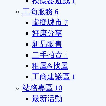
模擬器遊戲
1
工商服務
6
虛擬城市
7
好康分享
新品販售
二手拍賣
1
租屋&找屋
工商建議區
1
站務專區
10
最新活動