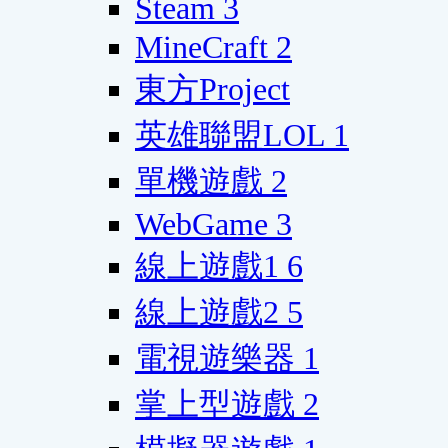
Steam
3
MineCraft
2
東方Project
英雄聯盟LOL
1
單機遊戲
2
WebGame
3
線上遊戲1
6
線上遊戲2
5
電視遊樂器
1
掌上型遊戲
2