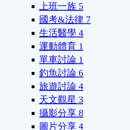
上班一族
5
國考&法律
7
生活醫學
4
運動體育
1
單車討論
1
釣魚討論
6
旅遊討論
4
天文觀星
3
攝影分享
8
圖片分享
4