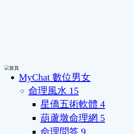
MyChat 數位男女
命理風水
15
星僑五術軟體
4
葫蘆墩命理網
5
命理問答
9