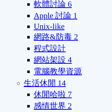
軟體討論
6
Apple 討論
1
Unix-like
網路&防毒
2
程式設計
網站架設
4
電腦教學資源
生活休閒
14
休閒哈啦
7
感情世界
2