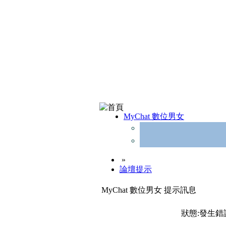
MyChat 數位男女
»
論壇提示
MyChat 數位男女 提示訊息
狀態:發生錯誤