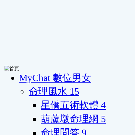
MyChat 數位男女
命理風水
15
星僑五術軟體
4
葫蘆墩命理網
5
命理問答
9