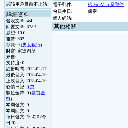
電子郵件:
給 FireMan 發郵件
會員生日:
保密
詳細資料
個人網站:
發表文章:
4
/
4
其他相關
回覆文章:
87
/
91
威望:
10.0
雅幣:
602
存款:
0
(
男女銀行
)
財富:
家徒四壁
來自:
支持度:
0
註冊時間:
2012-02-17
最後登入:
2018-04-10
上次登入:
2018-04-10
心情日記:
0 篇
數位金幣:
0
(
購買金
幣
)
本周發文:
0
本周回文:
0
每日發文: 平均
0
(今
日:
0
)