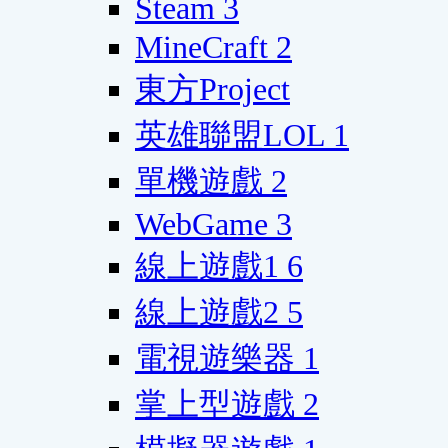
Steam
3
MineCraft
2
東方Project
英雄聯盟LOL
1
單機遊戲
2
WebGame
3
線上遊戲1
6
線上遊戲2
5
電視遊樂器
1
掌上型遊戲
2