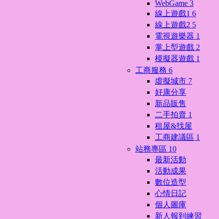
WebGame
3
線上遊戲1
6
線上遊戲2
5
電視遊樂器
1
掌上型遊戲
2
模擬器遊戲
1
工商服務
6
虛擬城市
7
好康分享
新品販售
二手拍賣
1
租屋&找屋
工商建議區
1
站務專區
10
最新活動
活動成果
數位造型
心情日記
個人圖庫
新人報到練習