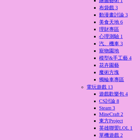
繪圖藝術
1
布袋戲
3
動漫畫討論
3
美食天地
6
理財專區
心理測驗
1
汽、機車
3
寵物園地
模型&手工藝
4
花卉園藝
魔術方塊
獨輪車專區
電玩遊戲
13
遊戲歡樂包
4
CS討論
8
Steam
3
MineCraft
2
東方Project
英雄聯盟LOL
1
單機遊戲
2