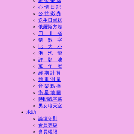
數 位 畫 廊
心 情 日 記
公 益 彩 券
送生日蛋糕
俄羅斯方塊
四 川 省
猜 數 字
比 大 小
泡 泡 龍
許 願 池
萬 年 曆
經 期 計 算
體 重 測 量
音 樂 點 播
衛 星 地 圖
時間戳字幕
男女聊天室
求助
論壇守則
會員等級
會員權限