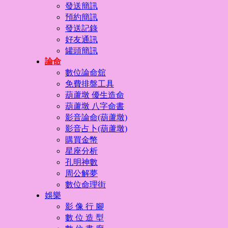
發送簡訊
預約簡訊
發送記錄
好友通訊
罐頭簡訊
論命
數位論命舘
免費排盤工具
葫蘆墩 優生造命
葫蘆墩 八字命書
影音論命(葫蘆墩)
影音占卜(葫蘆墩)
購買金幣
星座分析
孔明神數
周公解夢
數位命理街
娛樂
影 像 行 腳
數 位 造 型