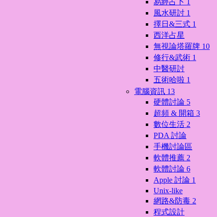
易經占卜
1
風水研討
1
擇日&三式
1
西洋占星
無視論塔羅牌
10
修行&武術
1
中醫研討
五術哈啦
1
電腦資訊
13
硬體討論
5
超頻 & 開箱
3
數位生活
2
PDA 討論
手機討論區
軟體推薦
2
軟體討論
6
Apple 討論
1
Unix-like
網路&防毒
2
程式設計