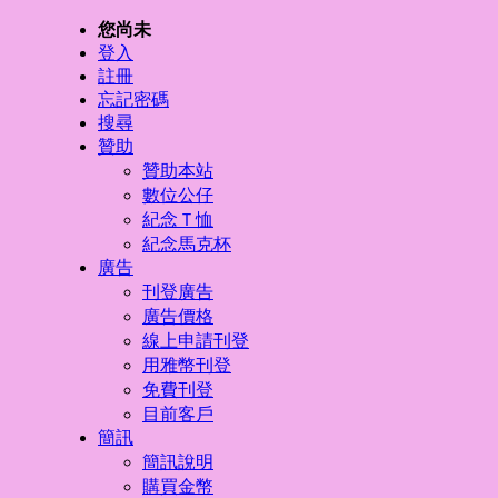
您尚未
登入
註冊
忘記密碼
搜尋
贊助
贊助本站
數位公仔
紀念Ｔ恤
紀念馬克杯
廣告
刊登廣告
廣告價格
線上申請刊登
用雅幣刊登
免費刊登
目前客戶
簡訊
簡訊說明
購買金幣