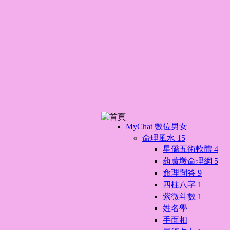
MyChat 數位男女
命理風水
15
星僑五術軟體
4
葫蘆墩命理網
5
命理問答
9
四柱八字
1
紫微斗數
1
姓名學
手面相