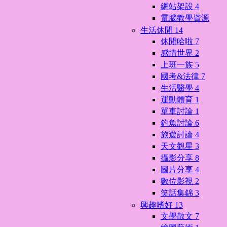
網站架設
4
電腦教學資源
生活休閒
14
休閒哈啦
7
感情世界
2
上班一族
5
國考&法律
7
生活醫學
4
運動體育
1
單車討論
1
釣魚討論
6
旅遊討論
4
天文觀星
3
攝影分享
8
圖片分享
4
數位影視
2
笑話集錦
3
興趣嗜好
13
文學散文
7