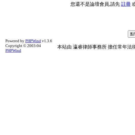
您還不是論壇會員,請先
註冊
Powered by
PHPWind
v1.3.6
Copyright © 2003-04
本站由
瀛睿律師事務所
擔任常年法律
PHPWind