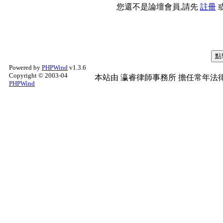
您還不是論壇會員,請先
註冊
Powered by
PHPWind
v1.3.6
Copyright © 2003-04
本站由
瀛睿律師事務所
擔任常年法律
PHPWind