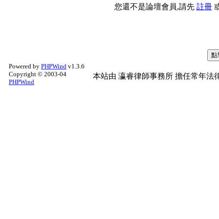
您還不是論壇會員,請先
註冊
Powered by
PHPWind
v1.3.6
Copyright © 2003-04
本站由
瀛睿律師事務所
擔任常年法律
PHPWind