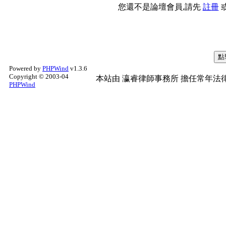
您還不是論壇會員,請先
註冊
Powered by
PHPWind
v1.3.6
Copyright © 2003-04
本站由
瀛睿律師事務所
擔任常年法律
PHPWind