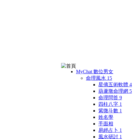
MyChat 數位男女
命理風水
15
星僑五術軟體
4
葫蘆墩命理網
5
命理問答
9
四柱八字
1
紫微斗數
1
姓名學
手面相
易經占卜
1
風水研討
1