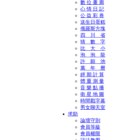
數 位 畫 廊
心 情 日 記
公 益 彩 券
送生日蛋糕
俄羅斯方塊
四 川 省
猜 數 字
比 大 小
泡 泡 龍
許 願 池
萬 年 曆
經 期 計 算
體 重 測 量
音 樂 點 播
衛 星 地 圖
時間戳字幕
男女聊天室
求助
論壇守則
會員等級
會員權限