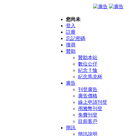
您尚未
登入
註冊
忘記密碼
搜尋
贊助
贊助本站
數位公仔
紀念Ｔ恤
紀念馬克杯
廣告
刊登廣告
廣告價格
線上申請刊登
用雅幣刊登
免費刊登
目前客戶
簡訊
簡訊說明