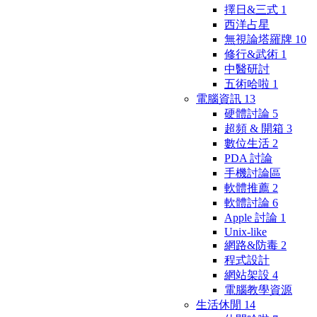
擇日&三式
1
西洋占星
無視論塔羅牌
10
修行&武術
1
中醫研討
五術哈啦
1
電腦資訊
13
硬體討論
5
超頻 & 開箱
3
數位生活
2
PDA 討論
手機討論區
軟體推薦
2
軟體討論
6
Apple 討論
1
Unix-like
網路&防毒
2
程式設計
網站架設
4
電腦教學資源
生活休閒
14