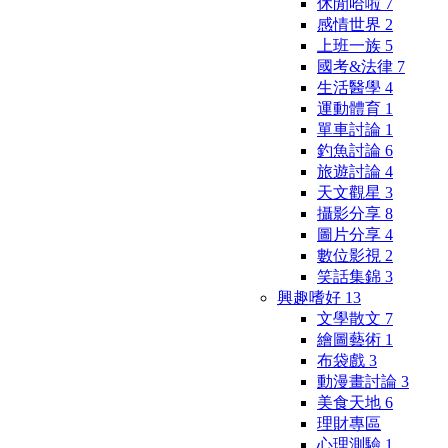
休閒哈啦
7
感情世界
2
上班一族
5
國考&法律
7
生活醫學
4
運動體育
1
單車討論
1
釣魚討論
6
旅遊討論
4
天文觀星
3
攝影分享
8
圖片分享
4
數位影視
2
笑話集錦
3
興趣嗜好
13
文學散文
7
繪圖藝術
1
布袋戲
3
動漫畫討論
3
美食天地
6
理財專區
心理測驗
1