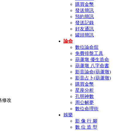
購買金幣
發送簡訊
預約簡訊
發送記錄
好友通訊
罐頭簡訊
論命
數位論命舘
免費排盤工具
葫蘆墩 優生造命
葫蘆墩 八字命書
影音論命(葫蘆墩)
影音占卜(葫蘆墩)
購買金幣
星座分析
孔明神數
周公解夢
數位命理街
娛樂
影 像 行 腳
數 位 造 型