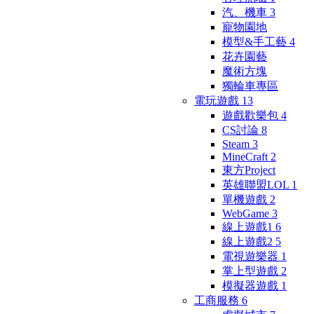
汽、機車
3
寵物園地
模型&手工藝
4
花卉園藝
魔術方塊
獨輪車專區
電玩遊戲
13
遊戲歡樂包
4
CS討論
8
Steam
3
MineCraft
2
東方Project
英雄聯盟LOL
1
單機遊戲
2
WebGame
3
線上遊戲1
6
線上遊戲2
5
電視遊樂器
1
掌上型遊戲
2
模擬器遊戲
1
工商服務
6