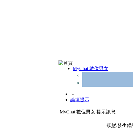
MyChat 數位男女
»
論壇提示
MyChat 數位男女 提示訊息
狀態:發生錯誤