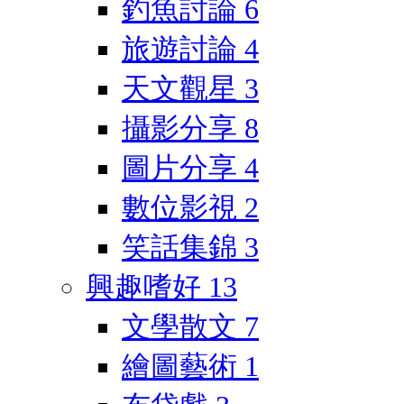
釣魚討論
6
旅遊討論
4
天文觀星
3
攝影分享
8
圖片分享
4
數位影視
2
笑話集錦
3
興趣嗜好
13
文學散文
7
繪圖藝術
1