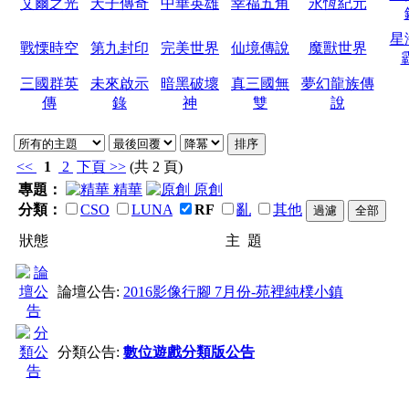
艾爾之光
天子傳奇
中華英雄
幸福五角
永恆紀元
星
戰慄時空
第九封印
完美世界
仙境傳說
魔獸世界
三國群英
未來啟示
暗黑破壞
真三國無
夢幻龍族傳
傳
錄
神
雙
說
<<
1
2
下頁
>>
(共 2 頁)
專題：
精華
原創
分類：
CSO
LUNA
RF
亂
其他
狀態
主 題
論壇公告:
2016影像行腳 7月份-苑裡純樸小鎮
分類公告:
數位遊戲分類版公告