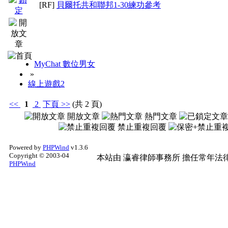
[RF]
貝爾托共和聯邦1-30練功參考
MyChat 數位男女
»
線上遊戲2
<<
1
2
下頁
>>
(共 2 頁)
開放文章
熱門文章
禁止重複回覆
Powered by
PHPWind
v1.3.6
Copyright © 2003-04
本站由
瀛睿律師事務所
擔任常年法律
PHPWind