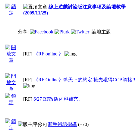
線上遊戲討論版注意事項及論壇教學
(2009/11/25)
分享:
論壇主題
[RF]
《RF online 》
[RF]
《RF Online》藍天下的約定 搶先獲得CCB資格!
[RF]
6/27 RF改版內容補充 .
[RF]
新手術語指導
(+70)