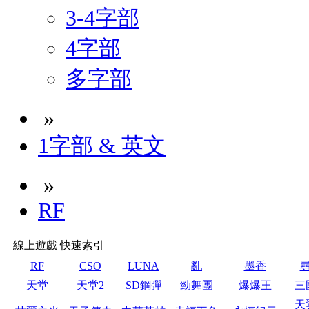
3-4字部
4字部
多字部
»
1字部 & 英文
»
RF
線上遊戲 快速索引
RF
CSO
LUNA
亂
墨香
天堂
天堂2
SD鋼彈
勁舞團
爆爆王
三
天