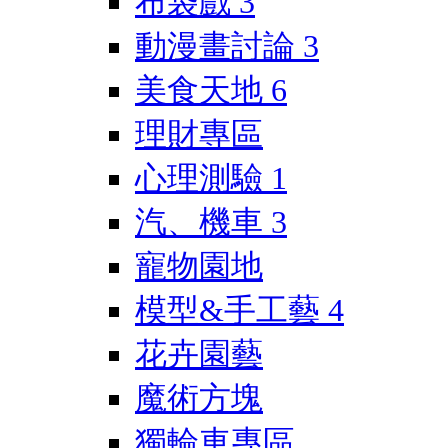
布袋戲
3
動漫畫討論
3
美食天地
6
理財專區
心理測驗
1
汽、機車
3
寵物園地
模型&手工藝
4
花卉園藝
魔術方塊
獨輪車專區