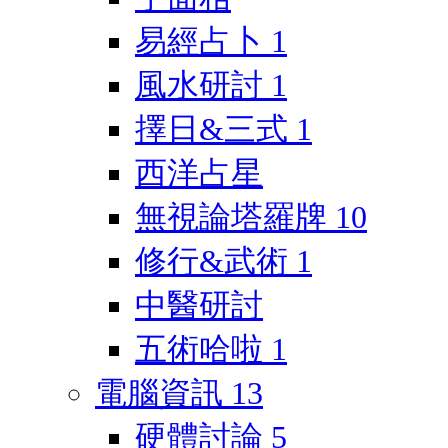
易經占卜
1
風水研討
1
擇日&三式
1
西洋占星
無視論塔羅牌
10
修行&武術
1
中醫研討
五術哈啦
1
電腦資訊
13
硬體討論
5