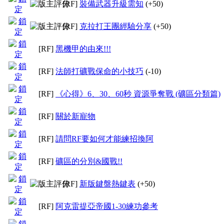
[RF]
裝備武器升級需知
(+50)
[RF]
克拉打王團經驗分享
(+50)
[RF]
黑機甲的由來!!!
[RF]
法師打礦戰保命的小技巧
(-10)
[RF]
《心得》6、30、60秒 資源爭奪戰 (礦區分類篇)
[RF]
關於新寵物
[RF]
請問RF要如何才能練招換阿
[RF]
礦區的分別&國戰!!
[RF]
新版鍵盤熱鍵表
(+50)
[RF]
阿克雷提亞帝國1-30練功參考