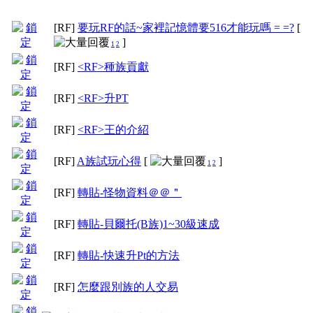
[RF]
要玩RF的話~家裡記憶體要516才能玩嗎 = =?
[
]
1
2
[RF]
<RF>種族貢獻
[RF]
<RF>升PT
[RF]
<RF>王的介紹
[RF]
A族試玩心得
[
]
1
2
[RF]
轉貼-怪物資料＠＠＂
[RF]
轉貼-貝爾托(B族)1~30級速成
[RF]
轉貼-快速升Pt的方法
[RF]
怎麼跟別族的人交易