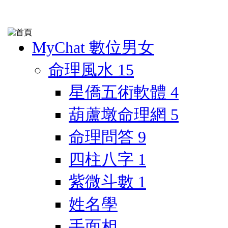
MyChat 數位男女
命理風水
15
星僑五術軟體
4
葫蘆墩命理網
5
命理問答
9
四柱八字
1
紫微斗數
1
姓名學
手面相