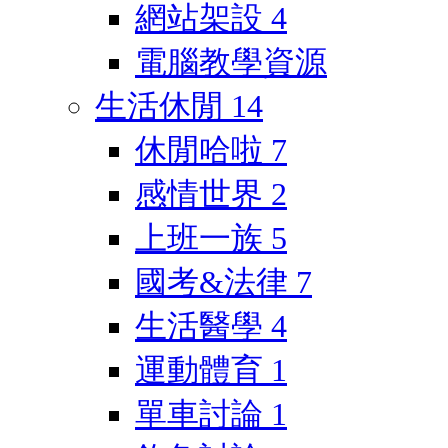
網站架設
4
電腦教學資源
生活休閒
14
休閒哈啦
7
感情世界
2
上班一族
5
國考&法律
7
生活醫學
4
運動體育
1
單車討論
1