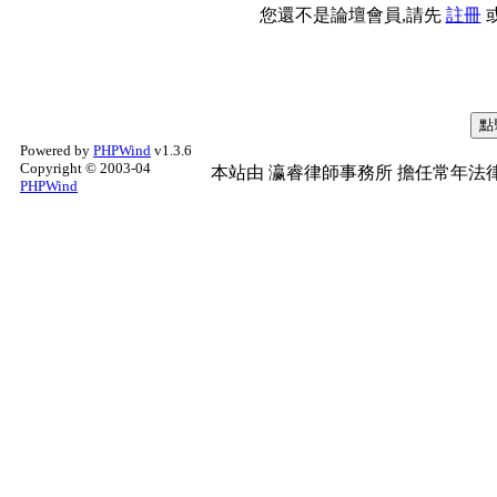
您還不是論壇會員,請先
註冊
Powered by
PHPWind
v1.3.6
Copyright © 2003-04
本站由
瀛睿律師事務所
擔任常年法律
PHPWind