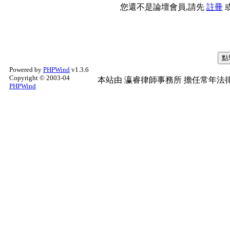
您還不是論壇會員,請先
註冊
Powered by
PHPWind
v1.3.6
Copyright © 2003-04
本站由
瀛睿律師事務所
擔任常年法律
PHPWind