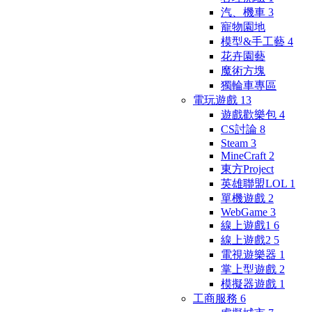
汽、機車
3
寵物園地
模型&手工藝
4
花卉園藝
魔術方塊
獨輪車專區
電玩遊戲
13
遊戲歡樂包
4
CS討論
8
Steam
3
MineCraft
2
東方Project
英雄聯盟LOL
1
單機遊戲
2
WebGame
3
線上遊戲1
6
線上遊戲2
5
電視遊樂器
1
掌上型遊戲
2
模擬器遊戲
1
工商服務
6