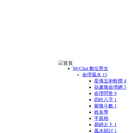
MyChat 數位男女
命理風水
15
星僑五術軟體
4
葫蘆墩命理網
5
命理問答
9
四柱八字
1
紫微斗數
1
姓名學
手面相
易經占卜
1
風水研討
1