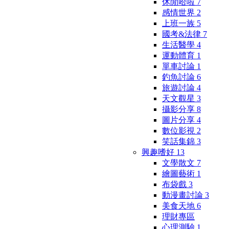
休閒哈啦
7
感情世界
2
上班一族
5
國考&法律
7
生活醫學
4
運動體育
1
單車討論
1
釣魚討論
6
旅遊討論
4
天文觀星
3
攝影分享
8
圖片分享
4
數位影視
2
笑話集錦
3
興趣嗜好
13
文學散文
7
繪圖藝術
1
布袋戲
3
動漫畫討論
3
美食天地
6
理財專區
心理測驗
1