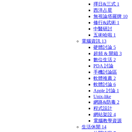
擇日&三式
1
西洋占星
無視論塔羅牌
10
修行&武術
1
中醫研討
五術哈啦
1
電腦資訊
13
硬體討論
5
超頻 & 開箱
3
數位生活
2
PDA 討論
手機討論區
軟體推薦
2
軟體討論
6
Apple 討論
1
Unix-like
網路&防毒
2
程式設計
網站架設
4
電腦教學資源
生活休閒
14