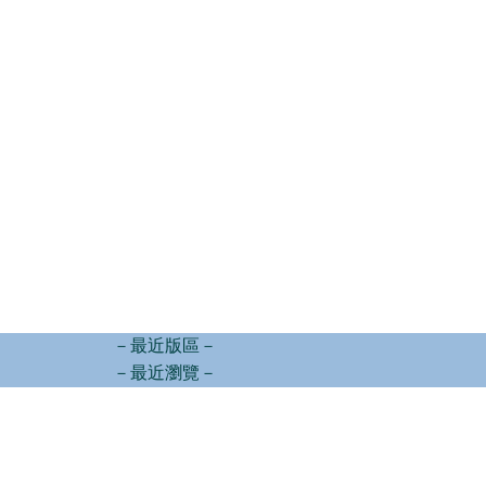
－最近版區－
－最近瀏覽－