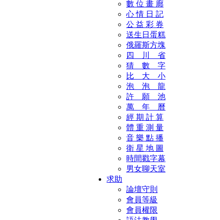
數 位 畫 廊
心 情 日 記
公 益 彩 券
送生日蛋糕
俄羅斯方塊
四 川 省
猜 數 字
比 大 小
泡 泡 龍
許 願 池
萬 年 曆
經 期 計 算
體 重 測 量
音 樂 點 播
衛 星 地 圖
時間戳字幕
男女聊天室
求助
論壇守則
會員等級
會員權限