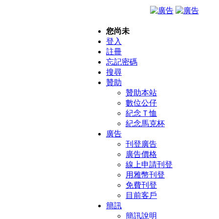
您尚未
登入
註冊
忘記密碼
搜尋
贊助
贊助本站
數位公仔
紀念Ｔ恤
紀念馬克杯
廣告
刊登廣告
廣告價格
線上申請刊登
用雅幣刊登
免費刊登
目前客戶
簡訊
簡訊說明