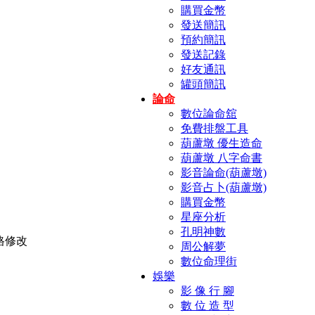
購買金幣
發送簡訊
預約簡訊
發送記錄
好友通訊
罐頭簡訊
論命
數位論命舘
免費排盤工具
葫蘆墩 優生造命
葫蘆墩 八字命書
影音論命(葫蘆墩)
影音占卜(葫蘆墩)
購買金幣
星座分析
孔明神數
周公解夢
數位命理街
娛樂
影 像 行 腳
數 位 造 型