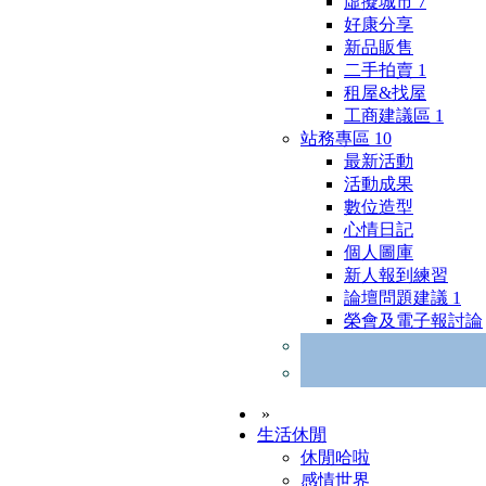
虛擬城市
7
好康分享
新品販售
二手拍賣
1
租屋&找屋
工商建議區
1
站務專區
10
最新活動
活動成果
數位造型
心情日記
個人圖庫
新人報到練習
論壇問題建議
1
榮會及電子報討論
»
生活休閒
休閒哈啦
感情世界