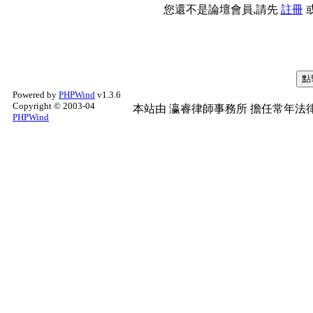
您還不是論壇會員,請先
註冊
Powered by
PHPWind
v1.3.6
Copyright © 2003-04
本站由
瀛睿律師事務所
擔任常年法律
PHPWind