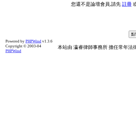
您還不是論壇會員,請先
註冊
Powered by
PHPWind
v1.3.6
Copyright © 2003-04
本站由
瀛睿律師事務所
擔任常年法律
PHPWind