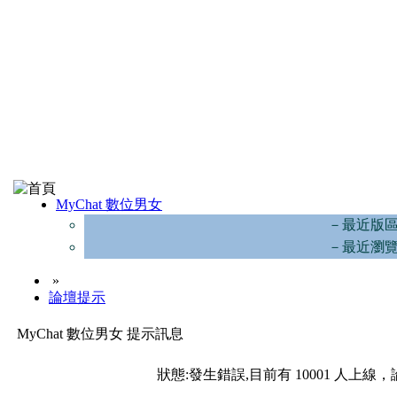
MyChat 數位男女
－最近版
－最近瀏
»
論壇提示
MyChat 數位男女 提示訊息
狀態:發生錯誤,目前有 10001 人上線