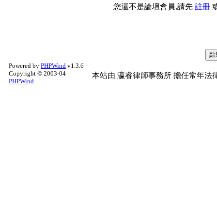
您還不是論壇會員,請先
註冊
Powered by
PHPWind
v1.3.6
Copyright © 2003-04
本站由
瀛睿律師事務所
擔任常年法律
PHPWind