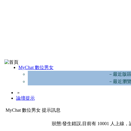
MyChat 數位男女
－最近版
－最近瀏
»
論壇提示
MyChat 數位男女 提示訊息
狀態:發生錯誤,目前有 10001 人上線