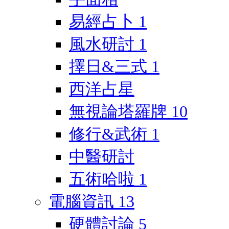
易經占卜
1
風水研討
1
擇日&三式
1
西洋占星
無視論塔羅牌
10
修行&武術
1
中醫研討
五術哈啦
1
電腦資訊
13
硬體討論
5