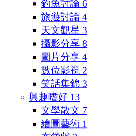
釣魚討論
6
旅遊討論
4
天文觀星
3
攝影分享
8
圖片分享
4
數位影視
2
笑話集錦
3
興趣嗜好
13
文學散文
7
繪圖藝術
1