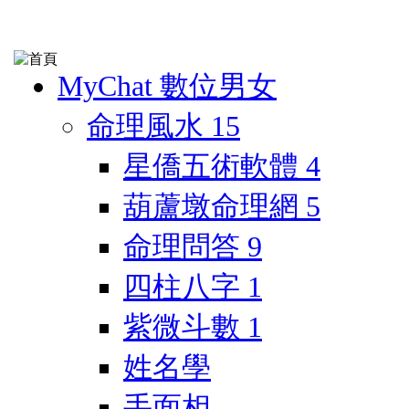
MyChat 數位男女
命理風水
15
星僑五術軟體
4
葫蘆墩命理網
5
命理問答
9
四柱八字
1
紫微斗數
1
姓名學
手面相