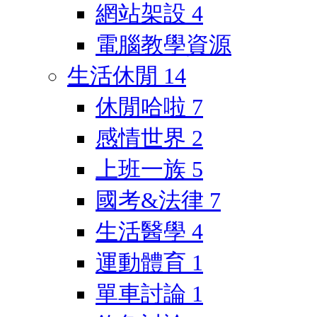
網站架設
4
電腦教學資源
生活休閒
14
休閒哈啦
7
感情世界
2
上班一族
5
國考&法律
7
生活醫學
4
運動體育
1
單車討論
1