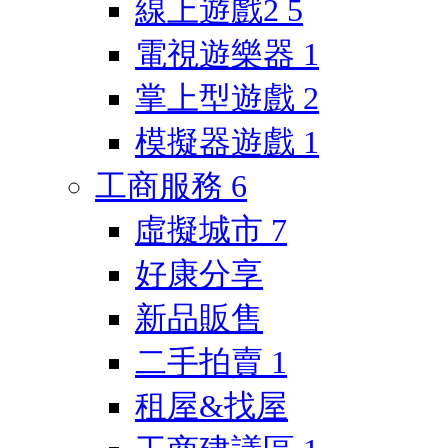
線上遊戲2
5
電視遊樂器
1
掌上型遊戲
2
模擬器遊戲
1
工商服務
6
虛擬城市
7
好康分享
新品販售
二手拍賣
1
租屋&找屋