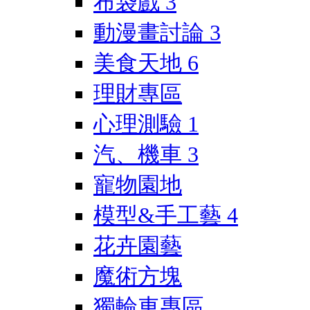
布袋戲
3
動漫畫討論
3
美食天地
6
理財專區
心理測驗
1
汽、機車
3
寵物園地
模型&手工藝
4
花卉園藝
魔術方塊
獨輪車專區