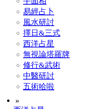
手面相
易經占卜
風水研討
擇日&三式
西洋占星
無視論塔羅牌
修行&武術
中醫研討
五術哈啦
»