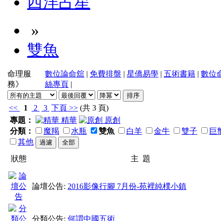
西洋占星
»
雙魚
命理服
數位論命舘
|
免費排盤
|
星僑易學
|
五術書籍
|
數位
務》
絲專頁
|
<<
1
2
3
下頁
>>
(共 3 頁)
專題：
精華
原創
分類：
魔羯
水瓶
雙魚
白羊
金牛
雙子
巨
其他
狀態
主 題
論壇公告:
2016影像行腳 7月份-苑裡純樸小鎮
分類公告:
何謂中國五術