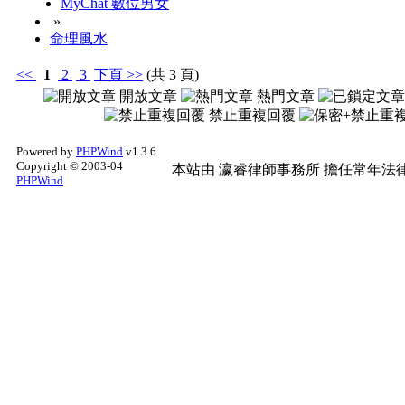
MyChat 數位男女
»
命理風水
<<
1
2
3
下頁
>>
(共 3 頁)
開放文章
熱門文章
禁止重複回覆
Powered by
PHPWind
v1.3.6
Copyright © 2003-04
本站由
瀛睿律師事務所
擔任常年法律
PHPWind