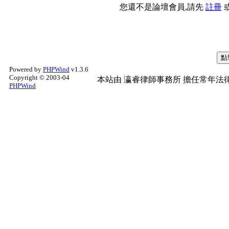
您還不是論壇會員,請先
註冊
Powered by
PHPWind
v1.3.6
Copyright © 2003-04
本站由
瀛睿律師事務所
擔任常年法律
PHPWind