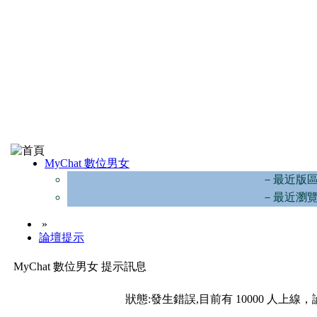
MyChat 數位男女
－最近版
－最近瀏
»
論壇提示
MyChat 數位男女 提示訊息
狀態:發生錯誤,目前有 10000 人上線