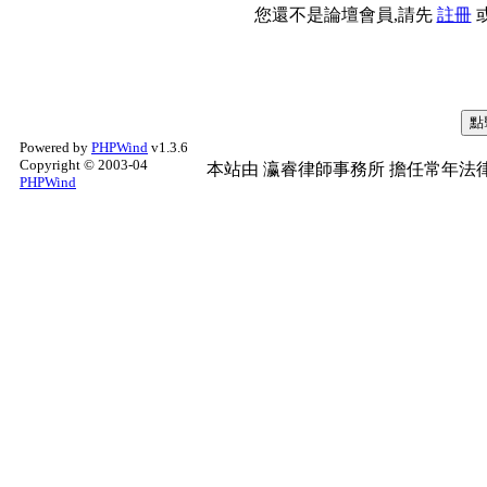
您還不是論壇會員,請先
註冊
Powered by
PHPWind
v1.3.6
Copyright © 2003-04
本站由
瀛睿律師事務所
擔任常年法律
PHPWind