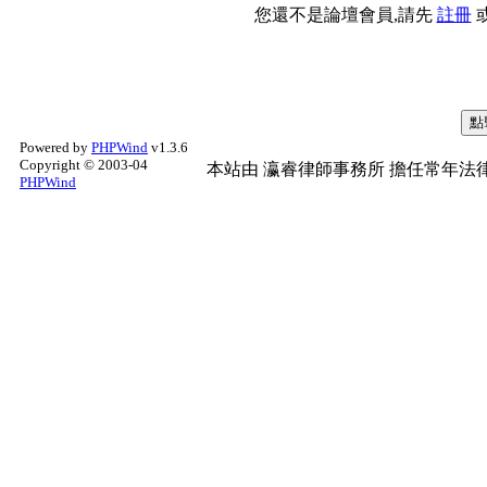
您還不是論壇會員,請先
註冊
Powered by
PHPWind
v1.3.6
Copyright © 2003-04
本站由
瀛睿律師事務所
擔任常年法律
PHPWind