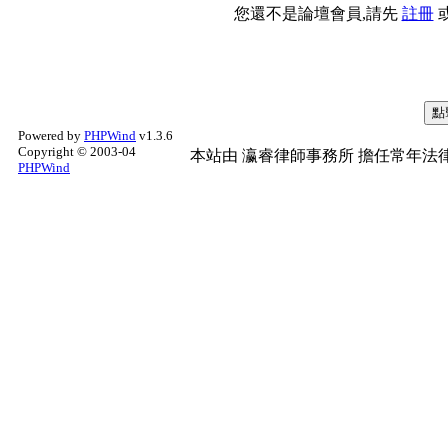
您還不是論壇會員,請先
註冊
Powered by
PHPWind
v1.3.6
Copyright © 2003-04
本站由
瀛睿律師事務所
擔任常年法律
PHPWind