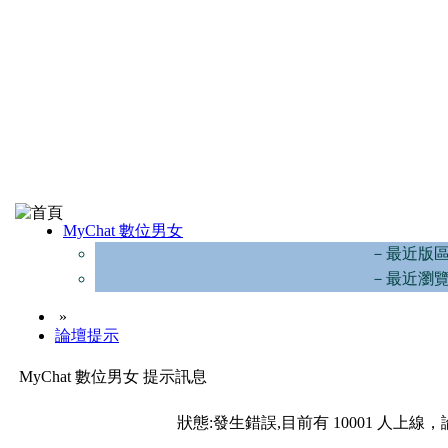
MyChat 數位男女
－最近版
－最近瀏
»
論壇提示
MyChat 數位男女 提示訊息
狀態:發生錯誤,目前有 10001 人上線