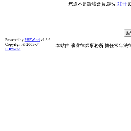
您還不是論壇會員,請先
註冊
Powered by
PHPWind
v1.3.6
Copyright © 2003-04
本站由
瀛睿律師事務所
擔任常年法律
PHPWind