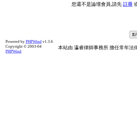
您還不是論壇會員,請先
註冊
Powered by
PHPWind
v1.3.6
Copyright © 2003-04
本站由
瀛睿律師事務所
擔任常年法律
PHPWind