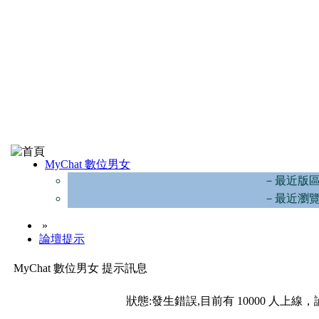
MyChat 數位男女
－最近版
－最近瀏
»
論壇提示
MyChat 數位男女 提示訊息
狀態:發生錯誤,目前有 10000 人上線