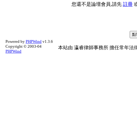
您還不是論壇會員,請先
註冊
Powered by
PHPWind
v1.3.6
Copyright © 2003-04
本站由
瀛睿律師事務所
擔任常年法律
PHPWind