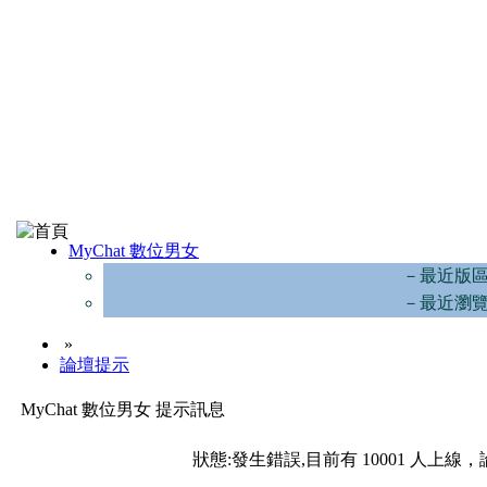
MyChat 數位男女
－最近版
－最近瀏
»
論壇提示
MyChat 數位男女 提示訊息
狀態:發生錯誤,目前有 10001 人上線