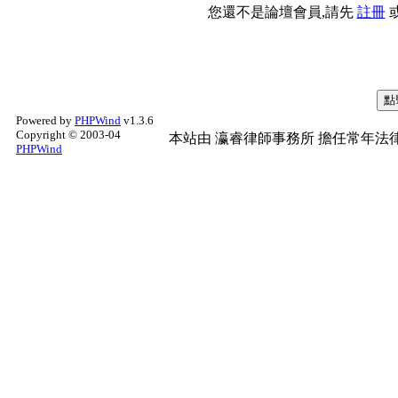
您還不是論壇會員,請先
註冊
Powered by
PHPWind
v1.3.6
Copyright © 2003-04
本站由
瀛睿律師事務所
擔任常年法律
PHPWind