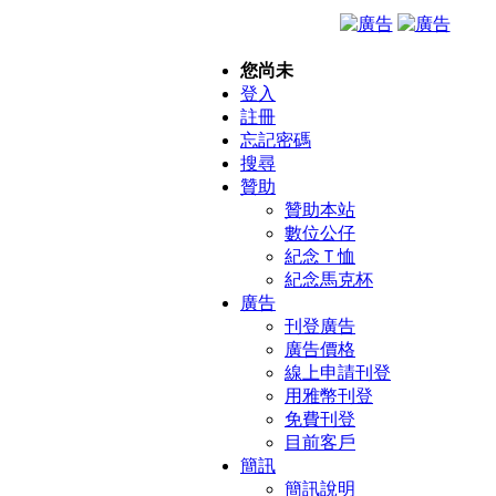
您尚未
登入
註冊
忘記密碼
搜尋
贊助
贊助本站
數位公仔
紀念Ｔ恤
紀念馬克杯
廣告
刊登廣告
廣告價格
線上申請刊登
用雅幣刊登
免費刊登
目前客戶
簡訊
簡訊說明