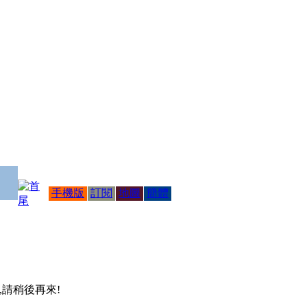
手機版
訂閱
地圖
簡體
 ,請稍後再來!