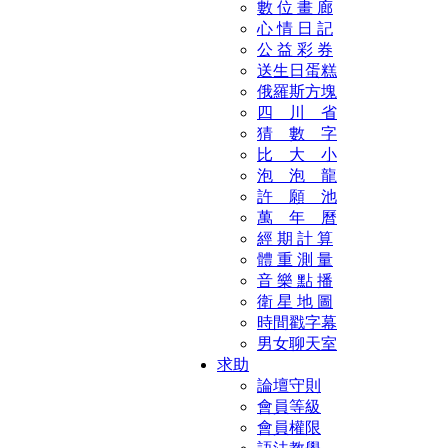
數 位 畫 廊
心 情 日 記
公 益 彩 券
送生日蛋糕
俄羅斯方塊
四 川 省
猜 數 字
比 大 小
泡 泡 龍
許 願 池
萬 年 曆
經 期 計 算
體 重 測 量
音 樂 點 播
衛 星 地 圖
時間戳字幕
男女聊天室
求助
論壇守則
會員等級
會員權限