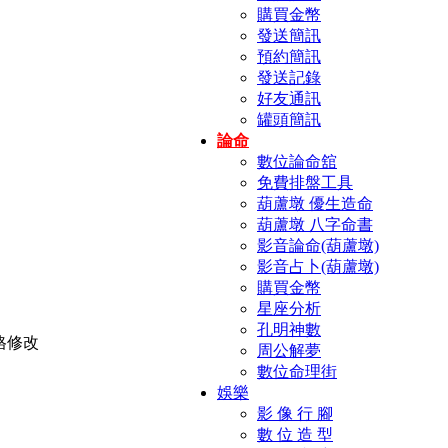
購買金幣
發送簡訊
預約簡訊
發送記錄
好友通訊
罐頭簡訊
論命
數位論命舘
免費排盤工具
葫蘆墩 優生造命
葫蘆墩 八字命書
影音論命(葫蘆墩)
影音占卜(葫蘆墩)
購買金幣
星座分析
孔明神數
周公解夢
數位命理街
娛樂
影 像 行 腳
數 位 造 型